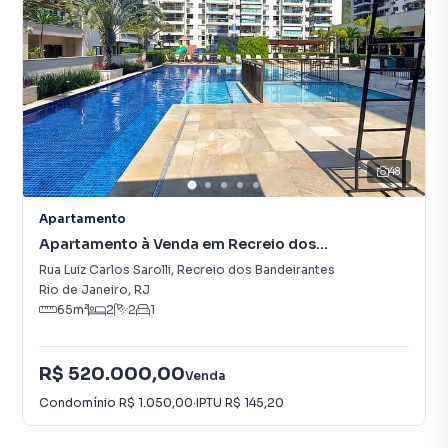
48
Apartamento
Apartamento à Venda em Recreio dos
Bandeirantes
Rua Luiz Carlos Sarolli
,
Recreio dos Bandeirantes
Rio de Janeiro
,
RJ
65
m²
2
2
1
R$ 520.000,00
Venda
Condomínio
R$ 1.050,00
·
IPTU
R$ 145,20