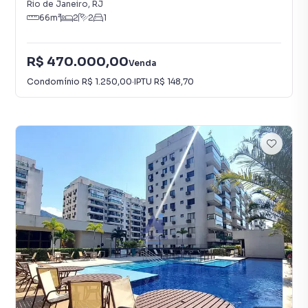
Rio de Janeiro
,
RJ
66
m²
2
2
1
R$ 470.000,00
Venda
Condomínio
R$ 1.250,00
·
IPTU
R$ 148,70