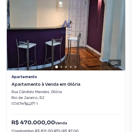
12
Apartamento
Apartamento à Venda em Glória
Rua Cândido Mendes
,
Glória
Rio de Janeiro
,
RJ
47
m²
1
1
R$ 470.000,00
Venda
Condomínio
R$ 812,00
·
IPTU
R$ 97,00