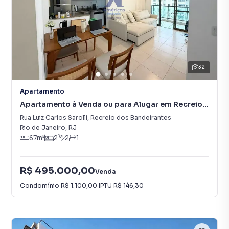
32
Apartamento
Apartamento à Venda ou para Alugar em Recreio
dos Bandeirantes
Rua Luiz Carlos Sarolli
,
Recreio dos Bandeirantes
Rio de Janeiro
,
RJ
67
m²
2
2
1
R$ 495.000,00
Venda
Condomínio
R$ 1.100,00
·
IPTU
R$ 146,30