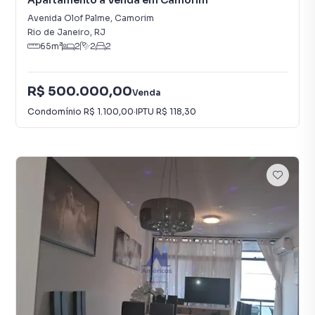
Apartamento à Venda em Camorim
Avenida Olof Palme
,
Camorim
Rio de Janeiro
,
RJ
65
m²
2
2
2
R$ 500.000,00
Venda
Condomínio
R$ 1.100,00
·
IPTU
R$ 118,30