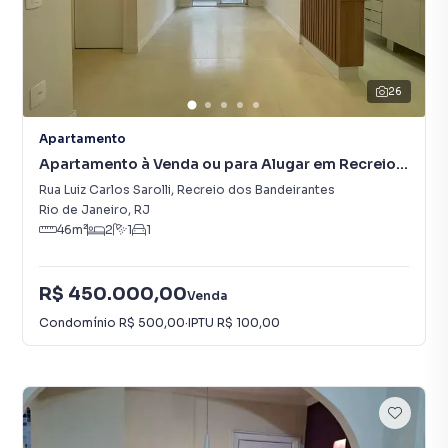
26
Apartamento
Apartamento à Venda ou para Alugar em Recreio
dos Bandeirantes
Rua Luiz Carlos Sarolli
,
Recreio dos Bandeirantes
Rio de Janeiro
,
RJ
46
m²
2
1
1
R$ 450.000,00
Venda
Condomínio
R$ 500,00
·
IPTU
R$ 100,00