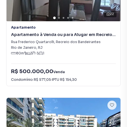
22
Apartamento
Apartamento à Venda ou para Alugar em Recreio
dos Bandeirantes
Rua Frederico Quartarolli
,
Recreio dos Bandeirantes
Rio de Janeiro
,
RJ
80
m²
3
3
1
R$ 500.000,00
Venda
Condomínio
R$ 577,05
·
IPTU
R$ 154,30