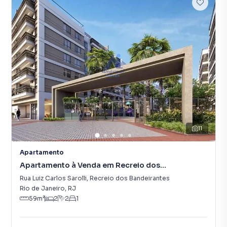
11
Apartamento
Apartamento à Venda em Recreio dos
Bandeirantes
Rua Luiz Carlos Sarolli
,
Recreio dos Bandeirantes
Rio de Janeiro
,
RJ
59
m²
2
2
1