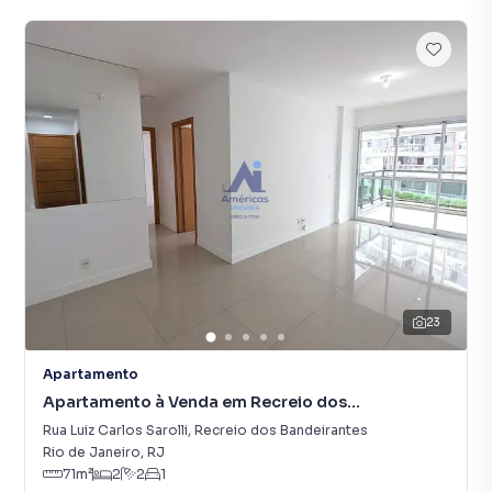
23
Apartamento
Apartamento à Venda em Recreio dos
Bandeirantes
Rua Luiz Carlos Sarolli
,
Recreio dos Bandeirantes
Rio de Janeiro
,
RJ
71
m²
2
2
1