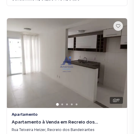
17
Apartamento
Apartamento à Venda em Recreio dos
Bandeirantes
Rua Teixeira Heizer
,
Recreio dos Bandeirantes