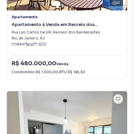
32
Apartamento
Apartamento à Venda em Recreio dos
Bandeirantes
Rua Luiz Carlos Sarolli
,
Recreio dos Bandeirantes
Rio de Janeiro
,
RJ
66
m²
2
2
1
R$ 480.000,00
Venda
Condomínio
R$ 1.000,00
·
IPTU
R$ 146,30