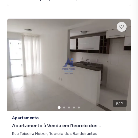
17
Apartamento
Apartamento à Venda em Recreio dos
Bandeirantes
Rua Teixeira Heizer
,
Recreio dos Bandeirantes