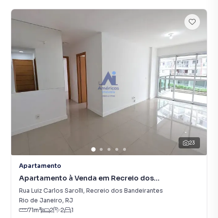
23
Apartamento
Apartamento à Venda em Recreio dos
Bandeirantes
Rua Luiz Carlos Sarolli
,
Recreio dos Bandeirantes
Rio de Janeiro
,
RJ
71
m²
2
2
1