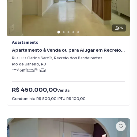
26
Apartamento
Apartamento à Venda ou para Alugar em Recreio
dos Bandeirantes
Rua Luiz Carlos Sarolli
,
Recreio dos Bandeirantes
Rio de Janeiro
,
RJ
46
m²
2
1
1
R$ 450.000,00
Venda
Condomínio
R$ 500,00
·
IPTU
R$ 100,00