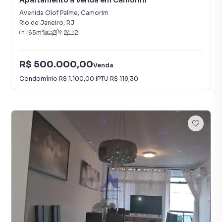
Apartamento à Venda em Camorim
Avenida Olof Palme
,
Camorim
Rio de Janeiro
,
RJ
65
m²
2
2
2
R$ 500.000,00
Venda
Condomínio
R$ 1.100,00
·
IPTU
R$ 118,30