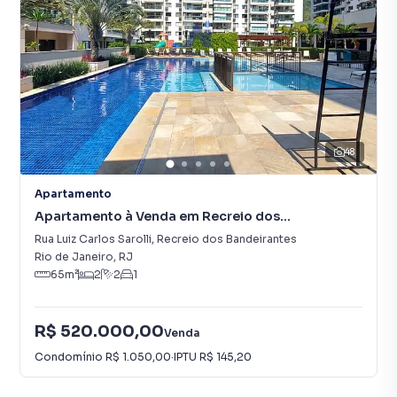
48
Apartamento
Apartamento à Venda em Recreio dos
Bandeirantes
Rua Luiz Carlos Sarolli
,
Recreio dos Bandeirantes
Rio de Janeiro
,
RJ
65
m²
2
2
1
R$ 520.000,00
Venda
Condomínio
R$ 1.050,00
·
IPTU
R$ 145,20