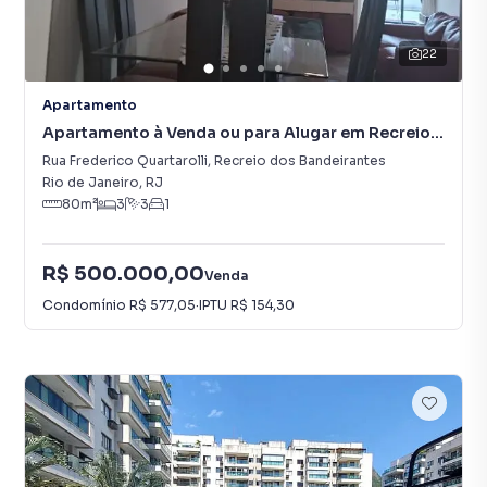
22
Apartamento
Apartamento à Venda ou para Alugar em Recreio
dos Bandeirantes
Rua Frederico Quartarolli
,
Recreio dos Bandeirantes
Rio de Janeiro
,
RJ
80
m²
3
3
1
R$ 500.000,00
Venda
Condomínio
R$ 577,05
·
IPTU
R$ 154,30