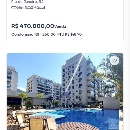
Rio de Janeiro
,
RJ
66
m²
2
2
1
R$ 470.000,00
Venda
Condomínio
R$ 1.250,00
·
IPTU
R$ 148,70