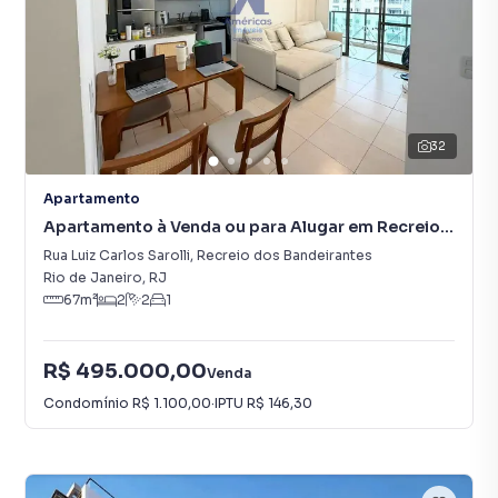
32
Apartamento
Apartamento à Venda ou para Alugar em Recreio
dos Bandeirantes
Rua Luiz Carlos Sarolli
,
Recreio dos Bandeirantes
Rio de Janeiro
,
RJ
67
m²
2
2
1
R$ 495.000,00
Venda
Condomínio
R$ 1.100,00
·
IPTU
R$ 146,30