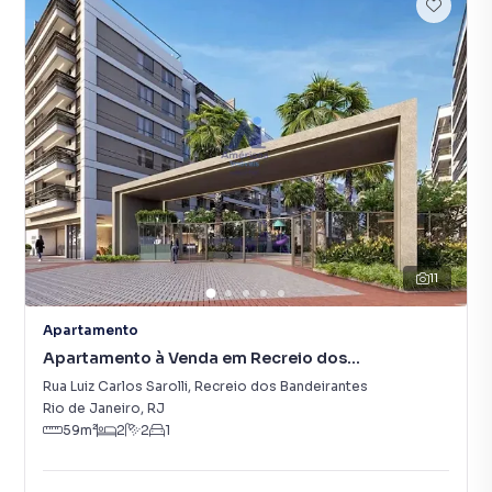
11
Apartamento
Apartamento à Venda em Recreio dos
Bandeirantes
Rua Luiz Carlos Sarolli
,
Recreio dos Bandeirantes
Rio de Janeiro
,
RJ
59
m²
2
2
1