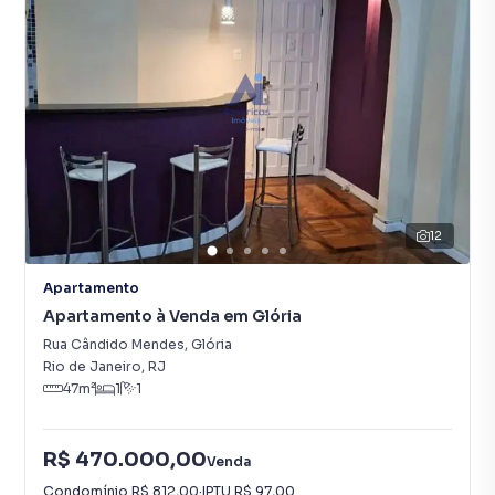
12
Apartamento
Apartamento à Venda em Glória
Rua Cândido Mendes
,
Glória
Rio de Janeiro
,
RJ
47
m²
1
1
R$ 470.000,00
Venda
Condomínio
R$ 812,00
·
IPTU
R$ 97,00