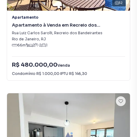
32
Apartamento
Apartamento à Venda em Recreio dos
Bandeirantes
Rua Luiz Carlos Sarolli
,
Recreio dos Bandeirantes
Rio de Janeiro
,
RJ
66
m²
2
2
1
R$ 480.000,00
Venda
Condomínio
R$ 1.000,00
·
IPTU
R$ 146,30