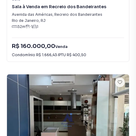
Sala à Venda em Recreio dos Bandeirantes
Avenida das Américas
,
Recreio dos Bandeirantes
Rio de Janeiro
,
RJ
32
m²
1
1
R$ 160.000,00
Venda
Condomínio
R$ 1.666,43
·
IPTU
R$ 400,50