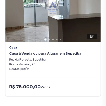
11
Casa
Casa à Venda ou para Alugar em Sepetiba
Rua da Floresta
,
Sepetiba
Rio de Janeiro
,
RJ
46
m²
1
1
R$ 75.000,00
Venda