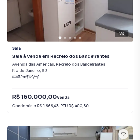
5
Sala
Sala à Venda em Recreio dos Bandeirantes
Avenida das Américas
,
Recreio dos Bandeirantes
Rio de Janeiro
,
RJ
32
m²
1
1
R$ 160.000,00
Venda
Condomínio
R$ 1.666,43
·
IPTU
R$ 400,50