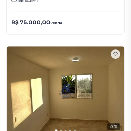
46
m²
1
1
R$ 75.000,00
Venda
13