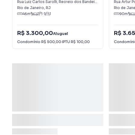
Alugar em Recreio dos Bandeirantes
Alugar e
Rua Luiz Carlos Sarolli
,
Recreio dos Bandeirantes
Rua Artur 
Rio de Janeiro
,
RJ
Rio de Jane
46
m²
2
1
1
90
m²
R$ 3.300,00
R$ 3.6
Aluguel
Condomínio
R$ 500,00
·
IPTU
R$ 100,00
Condomín