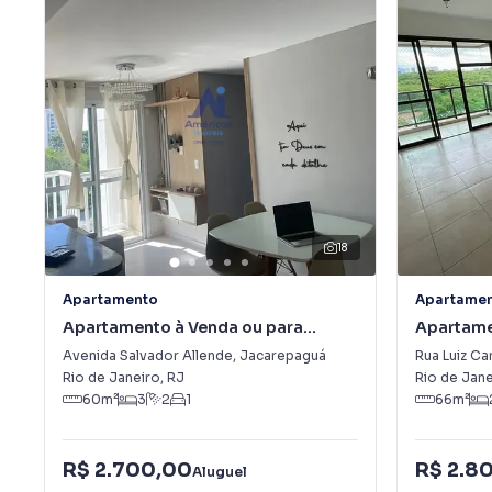
18
Apartamento
Apartame
Apartamento à Venda ou para
Apartame
Alugar em Jacarepaguá
Recreio 
Avenida Salvador Allende
,
Jacarepaguá
Rua Luiz Car
Rio de Janeiro
,
RJ
Rio de Jane
60
m²
3
2
1
66
m²
R$ 2.700,00
R$ 2.8
Aluguel