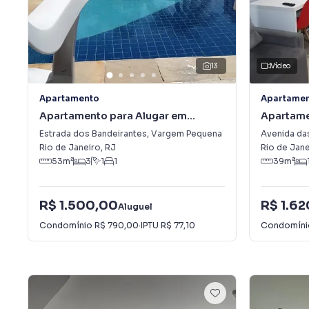
13
Vídeo
Apartamento
Apartame
Apartamento para Alugar em
Apartame
Vargem Pequena
Recreio 
Estrada dos Bandeirantes
,
Vargem Pequena
Avenida da
Rio de Janeiro
,
RJ
Rio de Jane
53
m²
3
1
1
39
m²
R$ 1.500,00
R$ 1.6
Aluguel
Condomínio
R$ 790,00
·
IPTU
R$ 77,10
Condomín