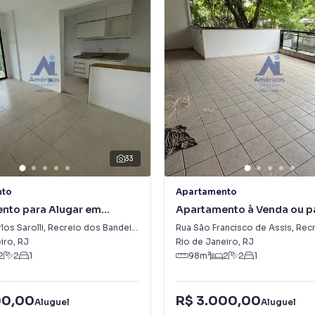
33
nto
Apartamento
nto para Alugar em
Apartamento à Venda ou p
dos Bandeirantes
Alugar em Recreio dos Ban
los Sarolli
,
Recreio dos Bandeirantes
Rua São Francisco de Assis
,
Recreio
iro
,
RJ
Rio de Janeiro
,
RJ
2
2
1
98
m²
2
2
1
00,00
R$ 3.000,00
Aluguel
Aluguel