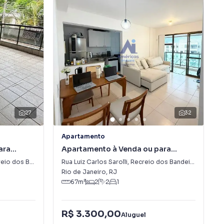
27
32
Apartamento
ara
Apartamento à Venda ou para
deirantes
Alugar em Recreio dos Bandeirantes
 dos Bandeirantes
Rua Luiz Carlos Sarolli
,
Recreio dos Bandeirantes
Rio de Janeiro
,
RJ
67
m²
2
2
1
R$ 3.300,00
Aluguel