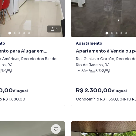
15
nto
Apartamento
nto para Alugar em
Apartamento à Venda ou p
dos Bandeirantes
Alugar em Recreio dos Ban
s Américas
,
Recreio dos Bandeirantes
Rua Gustavo Corção
,
Recreio dos 
iro
,
RJ
Rio de Janeiro
,
RJ
1
1
1
81
m²
3
3
1
20,00
R$ 2.300,00
Aluguel
Aluguel
io
R$ 1.680,00
Condomínio
R$ 1.550,00
·
IPTU
R