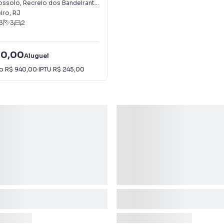
m Recreio dos Bandeirantes
Possolo
,
Recreio dos Bandeirantes
iro
,
RJ
3
3
2
50,00
Aluguel
io
R$ 940,00
·
IPTU
R$ 245,00