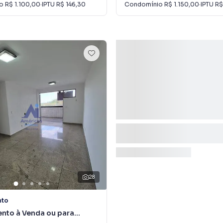
io
R$ 1.100,00
·
IPTU
R$ 146,30
Condomínio
R$ 1.150,00
·
IPTU
R$
28
nto
nto à Venda ou para