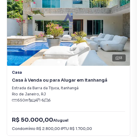
13
Casa
Casa à Venda ou para Alugar em Itanhangá
Estrada da Barra da Tijuca
,
Itanhangá
Rio de Janeiro
,
RJ
550
m²
4
6
6
R$ 50.000,00
Aluguel
Condomínio
R$ 2.800,00
·
IPTU
R$ 1.700,00