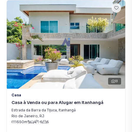
13
Casa
Casa à Venda ou para Alugar em Itanhangá
Estrada da Barra da Tijuca
,
Itanhangá
Rio de Janeiro
,
RJ
550
m²
4
6
6