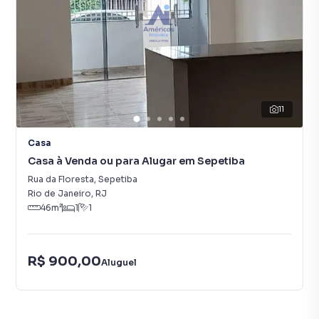
11
Casa
Casa à Venda ou para Alugar em Sepetiba
Rua da Floresta
,
Sepetiba
Rio de Janeiro
,
RJ
46
m²
1
1
R$ 900,00
Aluguel