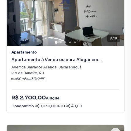
18
Apartamento
Apartamento à Venda ou para Alugar em
Jacarepaguá
Avenida Salvador Allende
,
Jacarepaguá
Rio de Janeiro
,
RJ
60
m²
3
2
1
R$ 2.700,00
Aluguel
Condomínio
R$ 1.030,00
·
IPTU
R$ 40,00