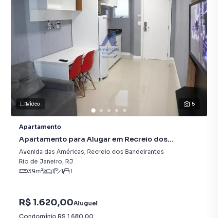
Vídeo
15
Apartamento
Apartamento para Alugar em Recreio dos
Bandeirantes
Avenida das Américas
,
Recreio dos Bandeirantes
Rio de Janeiro
,
RJ
39
m²
1
1
1
R$ 1.620,00
Aluguel
Condomínio
R$ 1.680,00