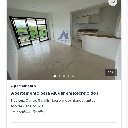
33
Apartamento
Apartamento para Alugar em Recreio dos
Bandeirantes
Rua Luiz Carlos Sarolli
,
Recreio dos Bandeirantes
Rio de Janeiro
,
RJ
66
m²
2
2
1