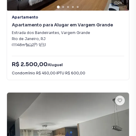
24
Apartamento
Apartamento para Alugar em Vargem Grande
Estrada dos Bandeirantes
,
Vargem Grande
Rio de Janeiro
,
RJ
48
m²
2
1
1
R$ 2.500,00
Aluguel
Condomínio
R$ 450,00
·
IPTU
R$ 600,00