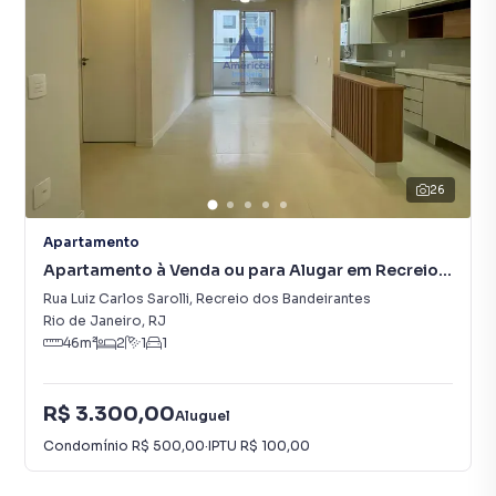
26
Apartamento
Apartamento à Venda ou para Alugar em Recreio
dos Bandeirantes
Rua Luiz Carlos Sarolli
,
Recreio dos Bandeirantes
Rio de Janeiro
,
RJ
46
m²
2
1
1
R$ 3.300,00
Aluguel
Condomínio
R$ 500,00
·
IPTU
R$ 100,00