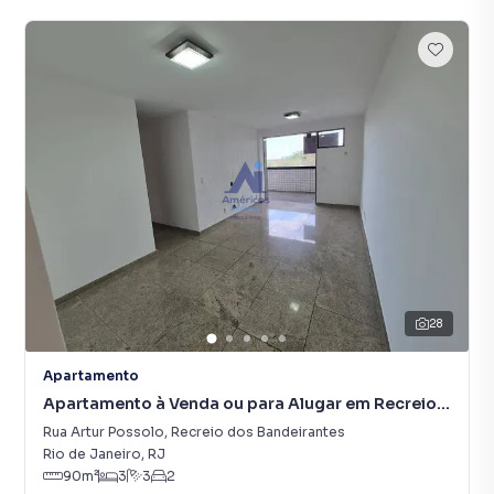
28
Apartamento
Apartamento à Venda ou para Alugar em Recreio
dos Bandeirantes
Rua Artur Possolo
,
Recreio dos Bandeirantes
Rio de Janeiro
,
RJ
90
m²
3
3
2