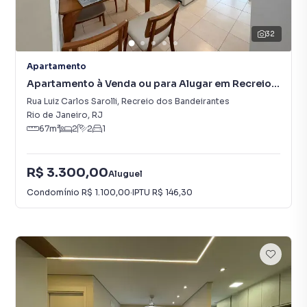
32
Apartamento
Apartamento à Venda ou para Alugar em Recreio
dos Bandeirantes
Rua Luiz Carlos Sarolli
,
Recreio dos Bandeirantes
Rio de Janeiro
,
RJ
67
m²
2
2
1
R$ 3.300,00
Aluguel
Condomínio
R$ 1.100,00
·
IPTU
R$ 146,30