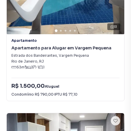
13
Apartamento
Apartamento para Alugar em Vargem Pequena
Estrada dos Bandeirantes
,
Vargem Pequena
Rio de Janeiro
,
RJ
53
m²
3
1
1
R$ 1.500,00
Aluguel
Condomínio
R$ 790,00
·
IPTU
R$ 77,10