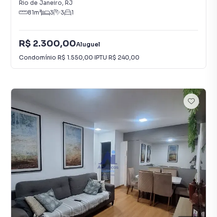
Rio de Janeiro
,
RJ
81
m²
3
3
1
R$ 2.300,00
Aluguel
Condomínio
R$ 1.550,00
·
IPTU
R$ 240,00