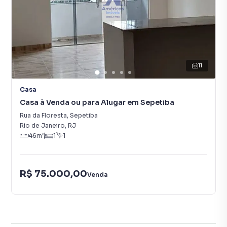
11
Casa
Casa à Venda ou para Alugar em Sepetiba
Rua da Floresta
,
Sepetiba
Rio de Janeiro
,
RJ
46
m²
1
1
R$ 75.000,00
Venda