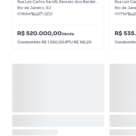
dos Bandeirantes
dos Band
Rua Luiz Carlos Sarolli
,
Recreio dos Bandeirantes
Rua Luiz Car
Rio de Janeiro
,
RJ
Rio de Jane
65
m²
2
2
1
71
m²
R$ 520.000,00
R$ 535
Venda
Condomínio
R$ 1.050,00
·
IPTU
R$ 145,20
Condomín