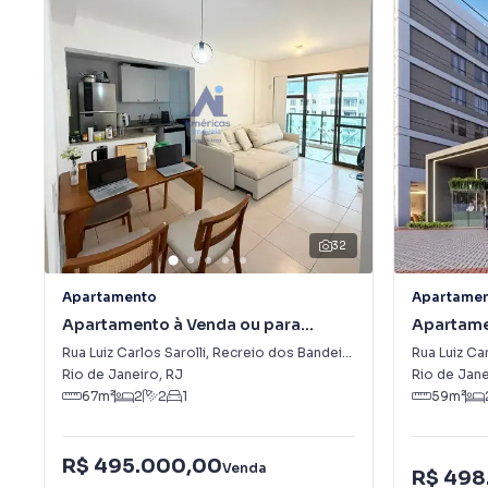
32
Apartamento
Apartame
Apartamento à Venda ou para
Apartame
Alugar em Recreio dos Bandeirantes
dos Band
Rua Luiz Carlos Sarolli
,
Recreio dos Bandeirantes
Rua Luiz Car
Rio de Janeiro
,
RJ
Rio de Jane
67
m²
2
2
1
59
m²
R$ 495.000,00
Venda
R$ 498