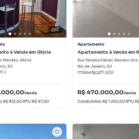
12
nto
Apartamento
nto à Venda em Glória
Apartamento à Venda em R
dos Bandeirantes
do Mendes
,
Glória
Rua Teixeira Heizer
,
Recreio dos B
iro
,
RJ
Rio de Janeiro
,
RJ
1
66
m²
2
2
1
.000,00
R$ 470.000,00
Venda
Venda
io
R$ 812,00
·
IPTU
R$ 97,00
Condomínio
R$ 1.250,00
·
IPTU
R$