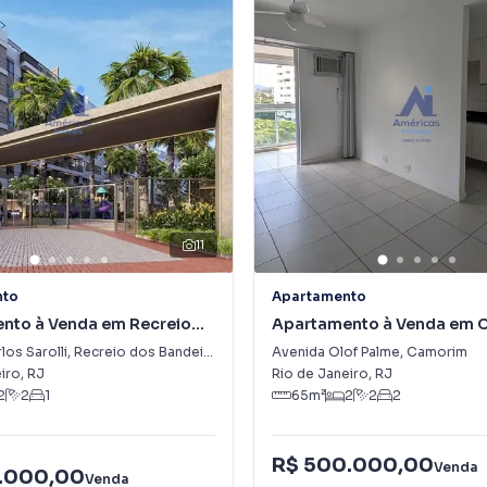
11
nto
Apartamento
nto à Venda em Recreio
Apartamento à Venda em 
eirantes
los Sarolli
,
Recreio dos Bandeirantes
Avenida Olof Palme
,
Camorim
iro
,
RJ
Rio de Janeiro
,
RJ
2
2
1
65
m²
2
2
2
R$ 500.000,00
Venda
.000,00
Venda