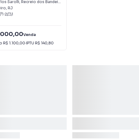
eirantes
los Sarolli
,
Recreio dos Bandeirantes
iro
,
RJ
2
2
1
.000,00
Venda
io
R$ 1.100,00
·
IPTU
R$ 140,80