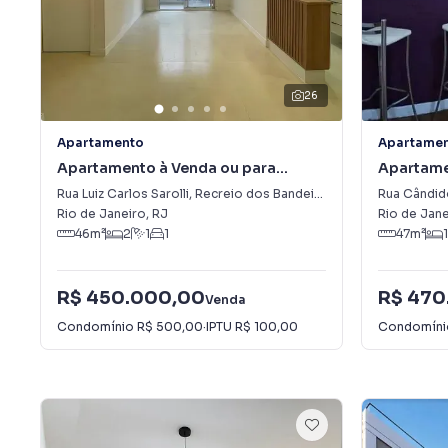
26
Apartamento
Apartame
Apartamento à Venda ou para
Apartame
Alugar em Recreio dos Bandeirantes
Rua Luiz Carlos Sarolli
,
Recreio dos Bandeirantes
Rua Cândi
Rio de Janeiro
,
RJ
Rio de Jane
46
m²
2
1
1
47
m²
1
R$ 450.000,00
R$ 470
Venda
Condomínio
R$ 500,00
·
IPTU
R$ 100,00
Condomín