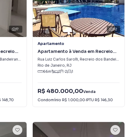
17
32
Apartamento
ecreio
Apartamento à Venda em Recreio
dos Bandeirantes
andeirantes
Rua Luiz Carlos Sarolli
,
Recreio dos Bandeirantes
Rio de Janeiro
,
RJ
66
m²
2
2
1
R$ 480.000,00
Venda
 148,70
Condomínio
R$ 1.000,00
·
IPTU
R$ 146,30