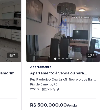
17
22
Apartamento
Camorim
Apartamento à Venda ou para
Alugar em Recreio dos Bandeirantes
Rua Frederico Quartarolli
,
Recreio dos Bandeirantes
Rio de Janeiro
,
RJ
80
m²
3
3
1
R$ 500.000,00
Venda