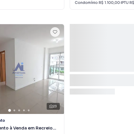
Condomínio
R$ 1.100,00
·
IPTU
R$
23
nto
nto à Venda em Recreio