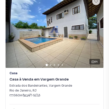
64
Casa
Casa à Venda em Vargem Grande
Estrada dos Bandeirantes
,
Vargem Grande
Rio de Janeiro
,
RJ
360
m²
4
5
3