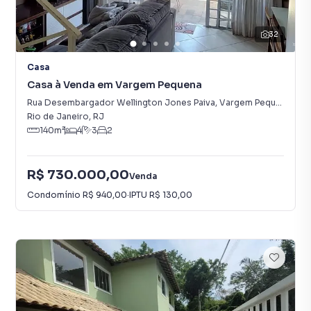
32
Casa
Casa à Venda em Vargem Pequena
Rua Desembargador Wellington Jones Paiva
,
Vargem Pequena
Rio de Janeiro
,
RJ
140
m²
4
3
2
R$ 730.000,00
Venda
Condomínio
R$ 940,00
·
IPTU
R$ 130,00