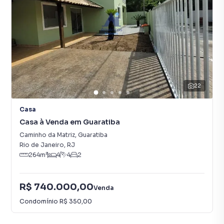
22
Casa
Casa à Venda em Guaratiba
Caminho da Matriz
,
Guaratiba
Rio de Janeiro
,
RJ
264
m²
4
4
2
R$ 740.000,00
Venda
Condomínio
R$ 350,00