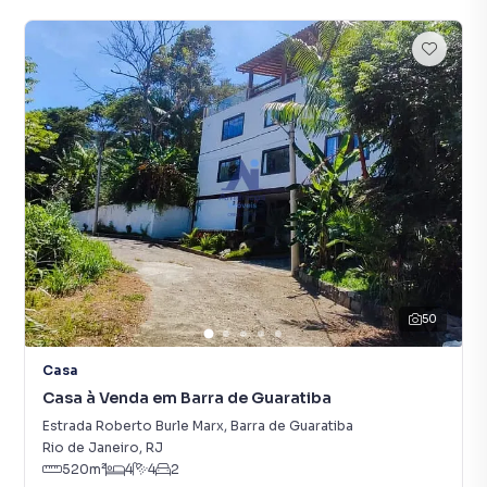
50
Casa
Casa à Venda em Barra de Guaratiba
Estrada Roberto Burle Marx
,
Barra de Guaratiba
Rio de Janeiro
,
RJ
520
m²
4
4
2