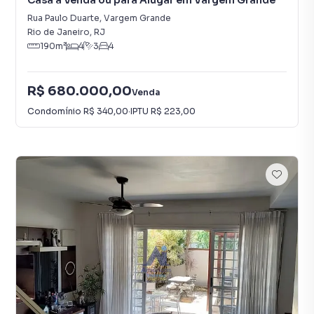
Casa à Venda ou para Alugar em Vargem Grande
Rua Paulo Duarte
,
Vargem Grande
Rio de Janeiro
,
RJ
190
m²
4
3
4
R$ 680.000,00
Venda
Condomínio
R$ 340,00
·
IPTU
R$ 223,00