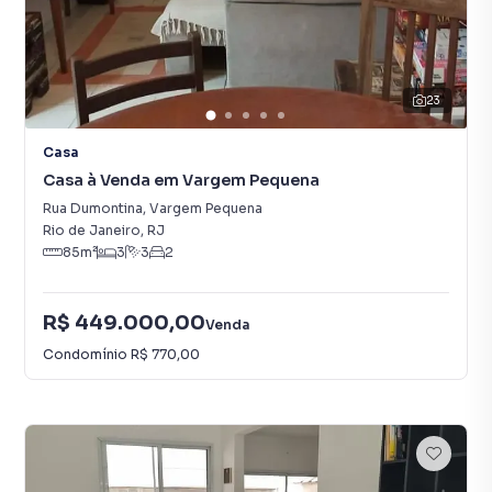
23
Casa
Casa à Venda em Vargem Pequena
Rua Dumontina
,
Vargem Pequena
Rio de Janeiro
,
RJ
85
m²
3
3
2
R$ 449.000,00
Venda
Condomínio
R$ 770,00