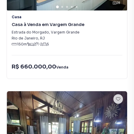
28
Casa
Casa à Venda em Vargem Grande
Estrada do Morgado
,
Vargem Grande
Rio de Janeiro
,
RJ
150
m²
2
2
5
R$ 660.000,00
Venda