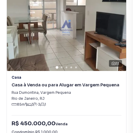
22
Casa
Casa à Venda ou para Alugar em Vargem Pequena
Rua Dumontina
,
Vargem Pequena
Rio de Janeiro
,
RJ
85
m²
3
3
1
R$ 450.000,00
Venda
Condomínio
R$ 1.000,00