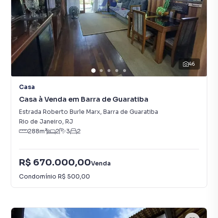
46
Casa
Casa à Venda em Barra de Guaratiba
Estrada Roberto Burle Marx
,
Barra de Guaratiba
Rio de Janeiro
,
RJ
288
m²
2
3
2
R$ 670.000,00
Venda
Condomínio
R$ 500,00