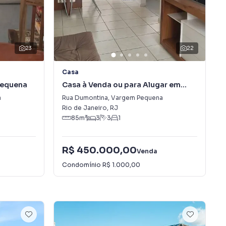
23
22
Casa
Pequena
Casa à Venda ou para Alugar em
Vargem Pequena
a
Rua Dumontina
,
Vargem Pequena
Rio de Janeiro
,
RJ
85
m²
3
3
1
R$ 450.000,00
Venda
Condomínio
R$ 1.000,00