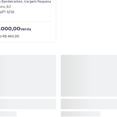
s Bandeirantes
,
Vargem Pequena
iro
,
RJ
3
3
5
.000,00
Venda
io
R$ 450,00