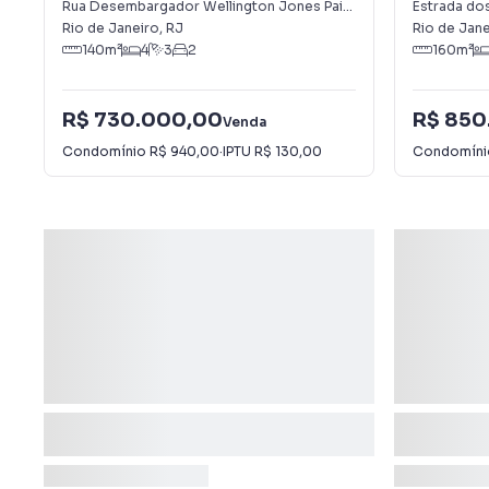
Rua Desembargador Wellington Jones Paiva
,
Vargem Pequena
Estrada do
Rio de Janeiro
,
RJ
Rio de Jane
140
m²
4
3
2
160
m²
R$ 730.000,00
R$ 850
Venda
Condomínio
R$ 940,00
·
IPTU
R$ 130,00
Condomín