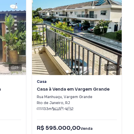
39
45
Casa
a
Casa à Venda em Vargem Grande
a
Rua Manhuaçu
,
Vargem Grande
Rio de Janeiro
,
RJ
133
m²
3
4
2
R$ 595.000,00
Venda