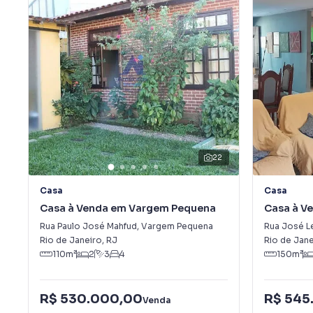
22
Casa
Casa
Casa à Venda em Vargem Pequena
Casa à V
Rua Paulo José Mahfud
,
Vargem Pequena
Rua José L
Rio de Janeiro
,
RJ
Rio de Jane
110
m²
2
3
4
150
m²
R$ 530.000,00
R$ 545
Venda