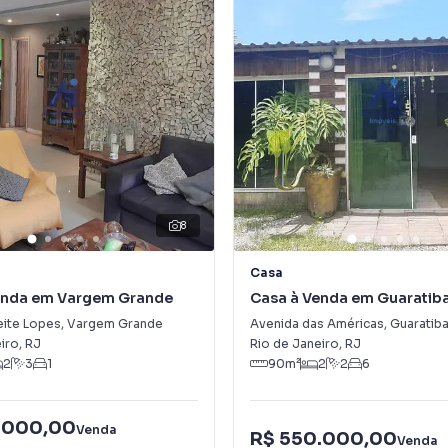
8
Casa
enda em Vargem Grande
Casa à Venda em Guaratib
eite Lopes
,
Vargem Grande
Avenida das Américas
,
Guaratib
iro
,
RJ
Rio de Janeiro
,
RJ
2
3
1
90
m²
2
2
6
.000,00
Venda
R$ 550.000,00
Venda