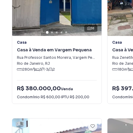
38
Casa
Casa
Casa à Venda em Vargem Pequena
Casa à V
Rua Professor Santos Moreira
,
Vargem Pequena
Rua Zenetil
Rio de Janeiro
,
RJ
Rio de Jane
280
m²
3
3
2
180
m²
R$ 380.000,00
R$ 397
Venda
Condomínio
R$ 600,00
·
IPTU
R$ 200,00
Condomín