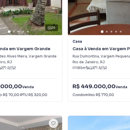
24
Casa
enda em Vargem Grande
Casa à Venda em Vargem 
des Alves Meira
,
Vargem Grande
Rua Dumontina
,
Vargem Pequen
iro
,
RJ
Rio de Janeiro
,
RJ
2
2
2
85
m²
3
3
2
.000,00
R$ 449.000,00
Venda
Venda
io
R$ 70,00
·
IPTU
R$ 320,00
Condomínio
R$ 770,00