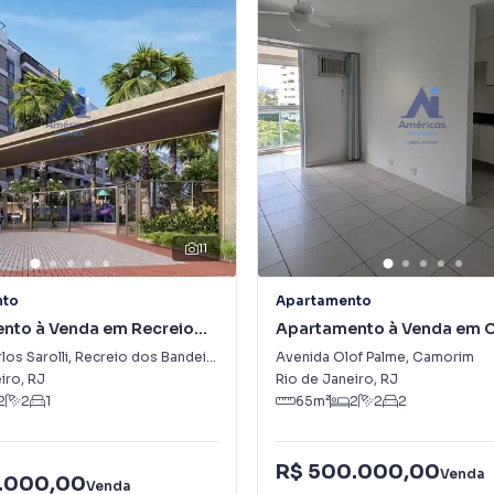
11
nto
Apartamento
nto à Venda em Recreio
Apartamento à Venda em 
eirantes
los Sarolli
,
Recreio dos Bandeirantes
Avenida Olof Palme
,
Camorim
iro
,
RJ
Rio de Janeiro
,
RJ
2
2
1
65
m²
2
2
2
R$ 500.000,00
Venda
.000,00
Venda