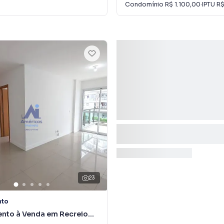
Condomínio
R$ 1.100,00
·
IPTU
R$
23
nto
nto à Venda em Recreio