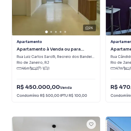
26
Apartamento
Apartame
Apartamento à Venda ou para
Apartame
Alugar em Recreio dos Bandeirantes
Rua Luiz Carlos Sarolli
,
Recreio dos Bandeirantes
Rua Cândi
Rio de Janeiro
,
RJ
Rio de Jane
46
m²
2
1
1
47
m²
1
R$ 450.000,00
R$ 470
Venda
Condomínio
R$ 500,00
·
IPTU
R$ 100,00
Condomín