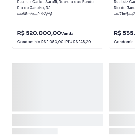
dos Bandeirantes
dos Band
Rua Luiz Carlos Sarolli
,
Recreio dos Bandeirantes
Rua Luiz Car
Rio de Janeiro
,
RJ
Rio de Jane
65
m²
2
2
1
71
m²
R$ 520.000,00
R$ 535
Venda
Condomínio
R$ 1.050,00
·
IPTU
R$ 145,20
Condomín