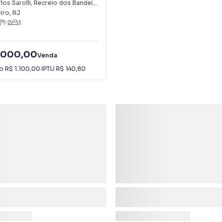
eirantes
los Sarolli
,
Recreio dos Bandeirantes
iro
,
RJ
2
2
1
.000,00
Venda
io
R$ 1.100,00
·
IPTU
R$ 140,80