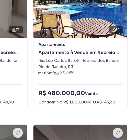
17
32
Apartamento
ecreio
Apartamento à Venda em Recreio
dos Bandeirantes
andeirantes
Rua Luiz Carlos Sarolli
,
Recreio dos Bandeirantes
Rio de Janeiro
,
RJ
66
m²
2
2
1
R$ 480.000,00
Venda
 148,70
Condomínio
R$ 1.000,00
·
IPTU
R$ 146,30