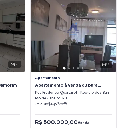
17
22
Apartamento
Camorim
Apartamento à Venda ou para
Alugar em Recreio dos Bandeirantes
Rua Frederico Quartarolli
,
Recreio dos Bandeirantes
Rio de Janeiro
,
RJ
80
m²
3
3
1
R$ 500.000,00
Venda