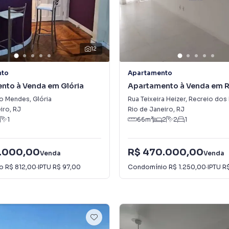
12
nto
Apartamento
nto à Venda em Glória
Apartamento à Venda em R
dos Bandeirantes
do Mendes
,
Glória
Rua Teixeira Heizer
,
Recreio dos B
iro
,
RJ
Rio de Janeiro
,
RJ
1
66
m²
2
2
1
.000,00
R$ 470.000,00
Venda
Venda
io
R$ 812,00
·
IPTU
R$ 97,00
Condomínio
R$ 1.250,00
·
IPTU
R$