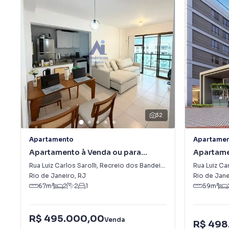
32
Apartamento
Apartame
Apartamento à Venda ou para
Apartame
Alugar em Recreio dos Bandeirantes
dos Band
Rua Luiz Carlos Sarolli
,
Recreio dos Bandeirantes
Rua Luiz Car
Rio de Janeiro
,
RJ
Rio de Jane
67
m²
2
2
1
59
m²
R$ 495.000,00
Venda
R$ 498