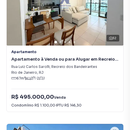
32
Apartamento
Apartamento à Venda ou para Alugar em Recreio
dos Bandeirantes
Rua Luiz Carlos Sarolli
,
Recreio dos Bandeirantes
Rio de Janeiro
,
RJ
67
m²
2
2
1
R$ 495.000,00
Venda
Condomínio
R$ 1.100,00
·
IPTU
R$ 146,30