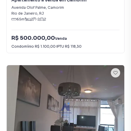
Apartamento à Venda em Camorim
Avenida Olof Palme
,
Camorim
Rio de Janeiro
,
RJ
65
m²
2
2
2
R$ 500.000,00
Venda
Condomínio
R$ 1.100,00
·
IPTU
R$ 118,30