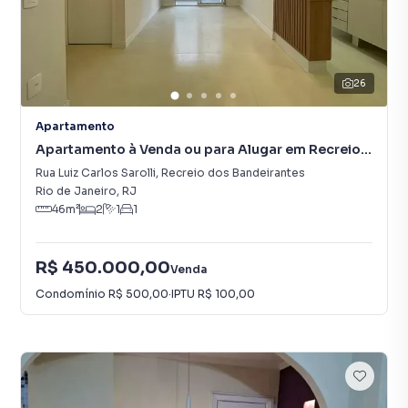
26
Apartamento
Apartamento à Venda ou para Alugar em Recreio
dos Bandeirantes
Rua Luiz Carlos Sarolli
,
Recreio dos Bandeirantes
Rio de Janeiro
,
RJ
46
m²
2
1
1
R$ 450.000,00
Venda
Condomínio
R$ 500,00
·
IPTU
R$ 100,00