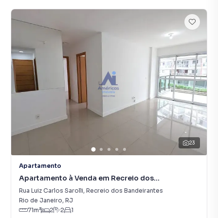
23
Apartamento
Apartamento à Venda em Recreio dos
Bandeirantes
Rua Luiz Carlos Sarolli
,
Recreio dos Bandeirantes
Rio de Janeiro
,
RJ
71
m²
2
2
1