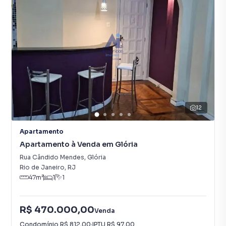
12
Apartamento
Apartamento à Venda em Glória
Rua Cândido Mendes
,
Glória
Rio de Janeiro
,
RJ
47
m²
1
1
R$ 470.000,00
Venda
Condomínio
R$ 812,00
·
IPTU
R$ 97,00