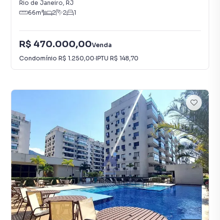
Rio de Janeiro
,
RJ
66
m²
2
2
1
R$ 470.000,00
Venda
Condomínio
R$ 1.250,00
·
IPTU
R$ 148,70