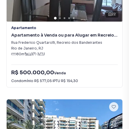
22
Apartamento
Apartamento à Venda ou para Alugar em Recreio
dos Bandeirantes
Rua Frederico Quartarolli
,
Recreio dos Bandeirantes
Rio de Janeiro
,
RJ
80
m²
3
3
1
R$ 500.000,00
Venda
Condomínio
R$ 577,05
·
IPTU
R$ 154,30