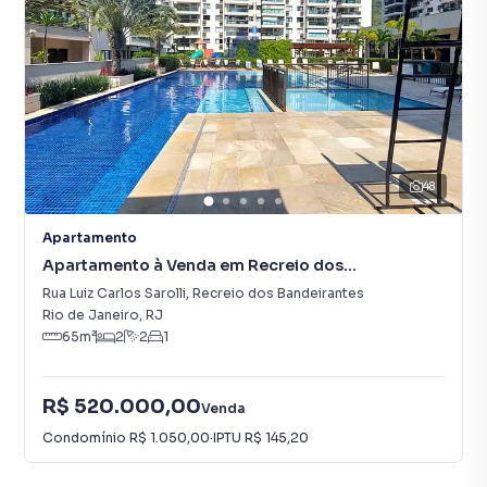
48
Apartamento
Apartamento à Venda em Recreio dos
Bandeirantes
Rua Luiz Carlos Sarolli
,
Recreio dos Bandeirantes
Rio de Janeiro
,
RJ
65
m²
2
2
1
R$ 520.000,00
Venda
Condomínio
R$ 1.050,00
·
IPTU
R$ 145,20