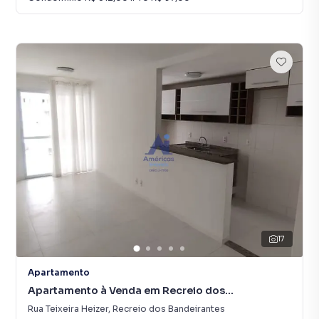
17
Apartamento
Apartamento à Venda em Recreio dos
Bandeirantes
Rua Teixeira Heizer
,
Recreio dos Bandeirantes