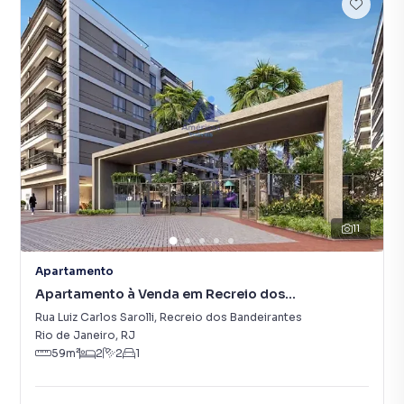
11
Apartamento
Apartamento à Venda em Recreio dos
Bandeirantes
Rua Luiz Carlos Sarolli
,
Recreio dos Bandeirantes
Rio de Janeiro
,
RJ
59
m²
2
2
1