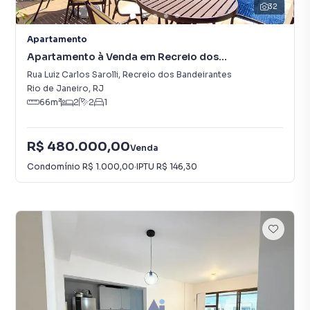
32
Apartamento
Apartamento à Venda em Recreio dos
Bandeirantes
Rua Luiz Carlos Sarolli
,
Recreio dos Bandeirantes
Rio de Janeiro
,
RJ
66
m²
2
2
1
R$ 480.000,00
Venda
Condomínio
R$ 1.000,00
·
IPTU
R$ 146,30