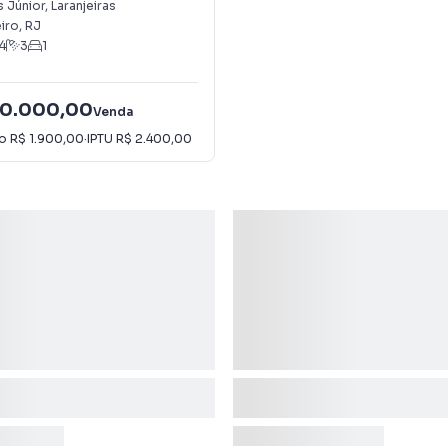
as
 Júnior
,
Laranjeiras
iro
,
RJ
4
3
1
00.000,00
Venda
io
R$ 1.900,00
·
IPTU
R$ 2.400,00