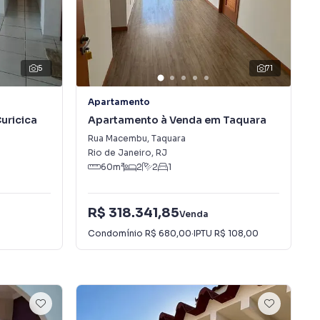
5
71
Apartamento
uricica
Apartamento à Venda em Taquara
Rua Macembu
,
Taquara
Rio de Janeiro
,
RJ
60
m²
2
2
1
R$ 318.341,85
Venda
Condomínio
R$ 680,00
·
IPTU
R$ 108,00