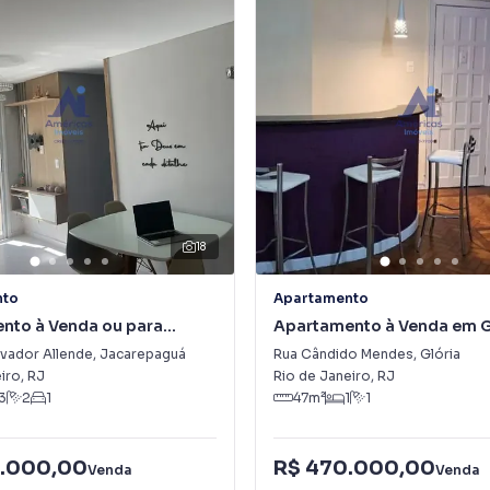
18
nto
Apartamento
nto à Venda ou para
Apartamento à Venda em G
m Jacarepaguá
lvador Allende
,
Jacarepaguá
Rua Cândido Mendes
,
Glória
iro
,
RJ
Rio de Janeiro
,
RJ
3
2
1
47
m²
1
1
.000,00
R$ 470.000,00
Venda
Venda