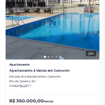
34
Apartamento
Apartamento à Venda em Camorim
Estrada dos Bandeirantes
,
Camorim
Rio de Janeiro
,
RJ
46
m²
2
1
R$ 350.000,00
Venda