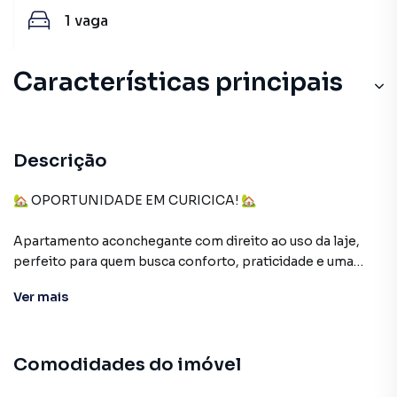
1
vaga
Características principais
Churrasqueira
Cozinha
Descrição
Cerâmica
🏡 OPORTUNIDADE EM CURICICA! 🏡
Aceita Pet
Apartamento aconchegante com direito ao uso da laje,
perfeito para quem busca conforto, praticidade e uma
Varanda
excelente localização!
Ver
mais
✨ O imóvel conta com:
• 2 quartos
Comodidades do imóvel
• Sala ampla e arejada
• Cozinha funcional