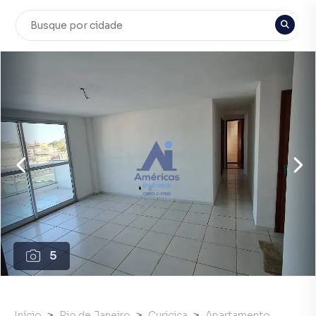
5
Início
Rio de Janeiro
Curicica
Apartamento