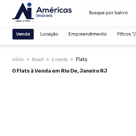
Venda
Locação
Empreendimento
Filtros
Flats
Início
Brasil
à venda
0 Flats à Venda em Rio De, Janeiro RJ
Flats à Venda em Rio De, Janeiro RJ