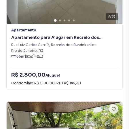
33
Apartamento
Apartamento para Alugar em Recreio dos
Bandeirantes
Rua Luiz Carlos Sarolli
,
Recreio dos Bandeirantes
Rio de Janeiro
,
RJ
66
m²
2
2
1
R$ 2.800,00
Aluguel
Condomínio
R$ 1.100,00
·
IPTU
R$ 146,30