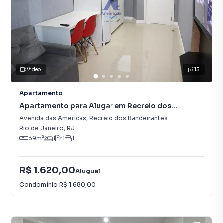
Vídeo
15
Apartamento
Apartamento para Alugar em Recreio dos
Bandeirantes
Avenida das Américas
,
Recreio dos Bandeirantes
Rio de Janeiro
,
RJ
39
m²
1
1
1
R$ 1.620,00
Aluguel
Condomínio
R$ 1.680,00