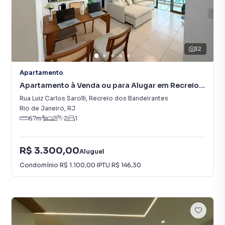
32
Apartamento
Apartamento à Venda ou para Alugar em Recreio
dos Bandeirantes
Rua Luiz Carlos Sarolli
,
Recreio dos Bandeirantes
Rio de Janeiro
,
RJ
67
m²
2
2
1
R$ 3.300,00
Aluguel
Condomínio
R$ 1.100,00
·
IPTU
R$ 146,30