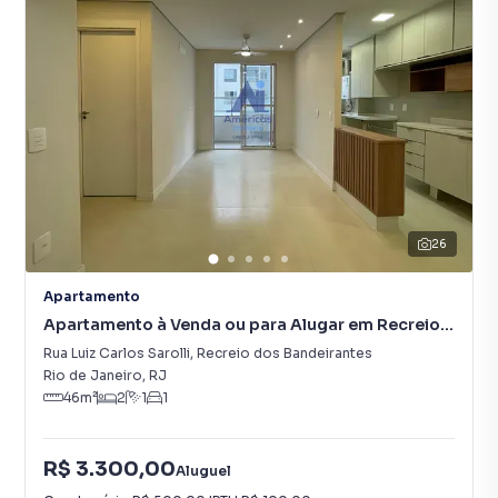
26
Apartamento
Apartamento à Venda ou para Alugar em Recreio
dos Bandeirantes
Rua Luiz Carlos Sarolli
,
Recreio dos Bandeirantes
Rio de Janeiro
,
RJ
46
m²
2
1
1
R$ 3.300,00
Aluguel