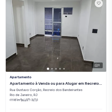
11
Apartamento
Apartamento à Venda ou para Alugar em Recreio
dos Bandeirantes
Rua Gustavo Corção
,
Recreio dos Bandeirantes
Rio de Janeiro
,
RJ
81
m²
3
3
1