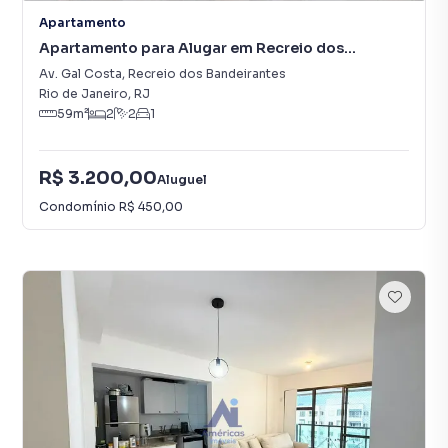
Apartamento
Apartamento para Alugar em Recreio dos
Bandeirantes
Av. Gal Costa
,
Recreio dos Bandeirantes
Rio de Janeiro
,
RJ
59
m²
2
2
1
R$ 3.200,00
Aluguel
Condomínio
R$ 450,00