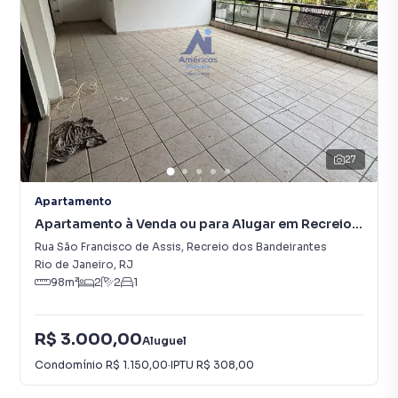
27
Apartamento
Apartamento à Venda ou para Alugar em Recreio
dos Bandeirantes
Rua São Francisco de Assis
,
Recreio dos Bandeirantes
Rio de Janeiro
,
RJ
98
m²
2
2
1
R$ 3.000,00
Aluguel
Condomínio
R$ 1.150,00
·
IPTU
R$ 308,00