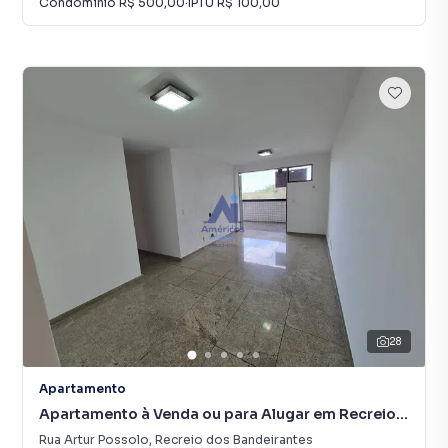
Condomínio
R$ 500,00
·
IPTU
R$ 100,00
28
Apartamento
Apartamento à Venda ou para Alugar em Recreio
dos Bandeirantes
Rua Artur Possolo
,
Recreio dos Bandeirantes