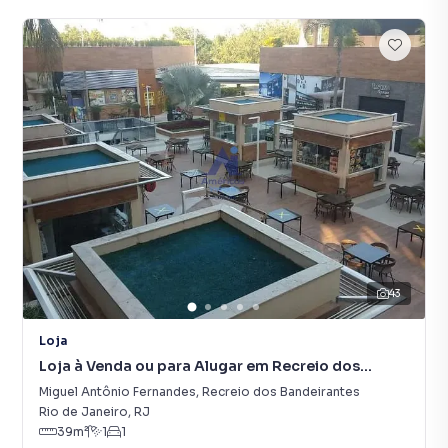
43
Loja
Loja à Venda ou para Alugar em Recreio dos
Bandeirantes
Miguel Antônio Fernandes
,
Recreio dos Bandeirantes
Rio de Janeiro
,
RJ
39
m²
1
1