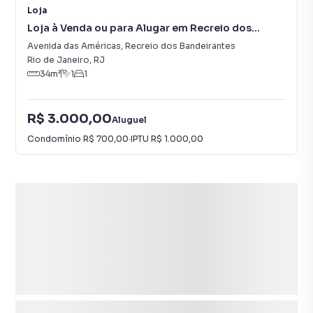
Loja
Loja à Venda ou para Alugar em Recreio dos
Bandeirantes
Avenida das Américas
,
Recreio dos Bandeirantes
Rio de Janeiro
,
RJ
34
m²
1
1
R$ 3.000,00
Aluguel
Condomínio
R$ 700,00
·
IPTU
R$ 1.000,00