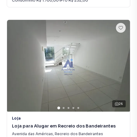
Condomínio
R$ 1.700,00
·
IPTU
R$ 232,00
26
Loja
Loja para Alugar em Recreio dos Bandeirantes
Avenida das Américas
,
Recreio dos Bandeirantes