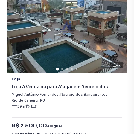
43
Loja
Loja à Venda ou para Alugar em Recreio dos
Bandeirantes
Miguel Antônio Fernandes
,
Recreio dos Bandeirantes
Rio de Janeiro
,
RJ
39
m²
1
1
R$ 2.500,00
Aluguel