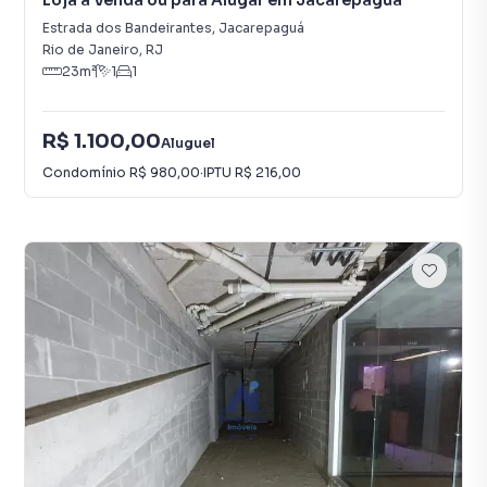
Loja à Venda ou para Alugar em Jacarepaguá
Estrada dos Bandeirantes
,
Jacarepaguá
Rio de Janeiro
,
RJ
23
m²
1
1
R$ 1.100,00
Aluguel
Condomínio
R$ 980,00
·
IPTU
R$ 216,00