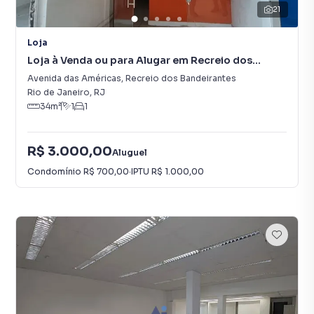
21
Loja
Loja à Venda ou para Alugar em Recreio dos
Bandeirantes
Avenida das Américas
,
Recreio dos Bandeirantes
Rio de Janeiro
,
RJ
34
m²
1
1
R$ 3.000,00
Aluguel
Condomínio
R$ 700,00
·
IPTU
R$ 1.000,00