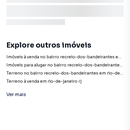
Explore outros imóveis
Imóveis à venda no bairro recreio-dos-bandeirantes em rio-de-janeiro rj
Imóveis para alugar no bairro recreio-dos-bandeirantes em rio-de-janeiro rj
Terreno no bairro recreio-dos-bandeirantes em rio-de-janeiro rj
Terreno à venda em rio-de-janeiro rj
Terreno para alugar em rio-de-janeiro rj
Ver
mais
imóveis à venda em rio-de-janeiro rj
imóveis para alugar em rio-de-janeiro rj
Terreno em rio-de-janeiro rj
Sala para alugar no bairro recreio-dos-bandeirantes em rio-de-janeiro rj com 1 vaga
Lojas para Alugar em Recreio dos Bandeirantes, Rio de 