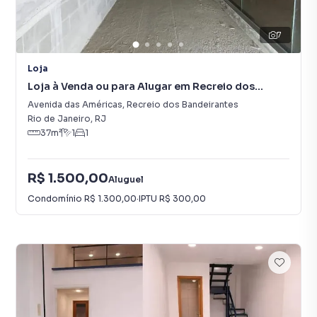
7
Loja
Loja à Venda ou para Alugar em Recreio dos
Bandeirantes
Avenida das Américas
,
Recreio dos Bandeirantes
Rio de Janeiro
,
RJ
37
m²
1
1
R$ 1.500,00
Aluguel
Condomínio
R$ 1.300,00
·
IPTU
R$ 300,00