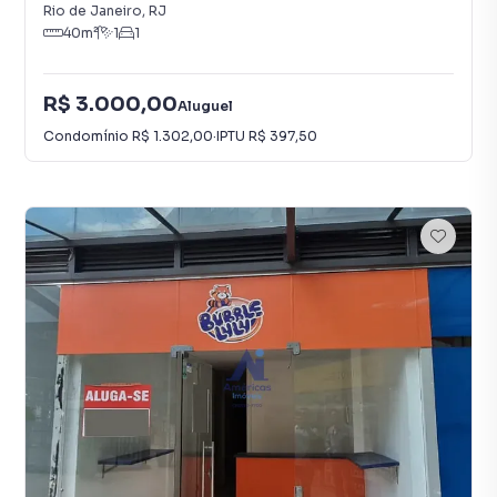
Rio de Janeiro
,
RJ
40
m²
1
1
R$ 3.000,00
Aluguel
Condomínio
R$ 1.302,00
·
IPTU
R$ 397,50