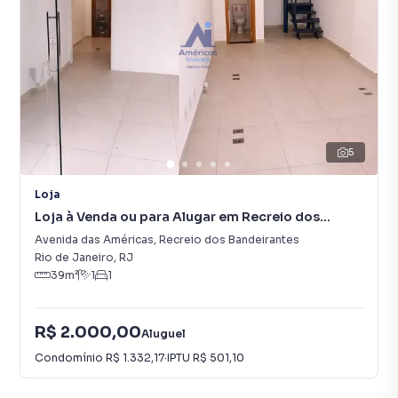
5
Loja
Loja à Venda ou para Alugar em Recreio dos
Bandeirantes
Avenida das Américas
,
Recreio dos Bandeirantes
Rio de Janeiro
,
RJ
39
m²
1
1
R$ 2.000,00
Aluguel
Condomínio
R$ 1.332,17
·
IPTU
R$ 501,10