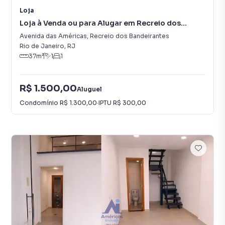
Loja
Loja à Venda ou para Alugar em Recreio dos
Bandeirantes
Avenida das Américas
,
Recreio dos Bandeirantes
Rio de Janeiro
,
RJ
37
m²
1
1
R$ 1.500,00
Aluguel
Condomínio
R$ 1.300,00
·
IPTU
R$ 300,00