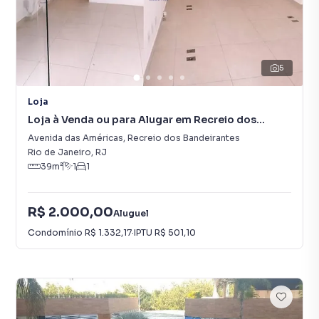
5
Loja
Loja à Venda ou para Alugar em Recreio dos
Bandeirantes
Avenida das Américas
,
Recreio dos Bandeirantes
Rio de Janeiro
,
RJ
39
m²
1
1
R$ 2.000,00
Aluguel
Condomínio
R$ 1.332,17
·
IPTU
R$ 501,10