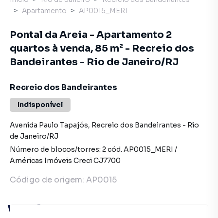
Apartamento
AP0015_MERI
Pontal da Areia - Apartamento 2
quartos à venda, 85 m² - Recreio dos
Bandeirantes - Rio de Janeiro/RJ
Recreio dos Bandeirantes
Indisponível
Avenida Paulo Tapajós
,
Recreio dos Bandeirantes
-
Rio
de Janeiro
/
RJ
Número de blocos/torres:
2
cód.
AP0015_MERI
/
Américas Imóveis
Creci
CJ7700
Código de origem:
AP0015
Você pode encontrar novas