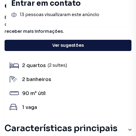
Entrar em contato
oportunidades!
13 pessoas visualizaram este anúncio
Este imóvel não está mais disponível, mas você pode
conferir outros em nosso site ou deixar seu contato para
receber mais informações.
Ver sugestões
Detalhes do imóvel
2
quartos
(2 suítes)
2
banheiros
90 m²
útil
1
vaga
Características principais