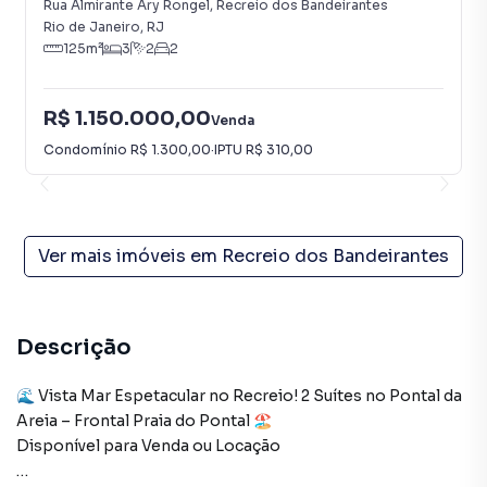
Bandeirantes
Rua Almirante Ary Rongel
,
Recreio dos Bandeirantes
Rio de Janeiro
,
RJ
125
m²
3
2
2
R$ 1.150.000,00
Venda
Condomínio
R$ 1.300,00
·
IPTU
R$ 310,00
Ver mais imóveis em
Recreio dos Bandeirantes
Descrição
🌊 Vista Mar Espetacular no Recreio! 2 Suítes no Pontal da
Areia – Frontal Praia do Pontal 🏖️
Disponível para Venda ou Locação