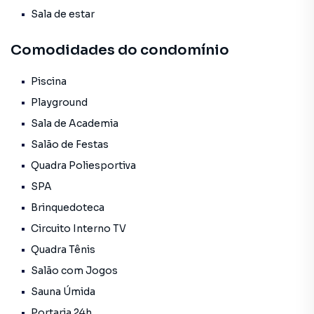
🎾 Quadra Poliesportiva
Sala de estar
🕹 Salão de Jogos
👶 Brinquedoteca
Comodidades do condomínio
🖥 Home Office
Piscina
Américas Imóveis CJ-7700.
Playground
Sala de Academia
Salão de Festas
Quadra Poliesportiva
SPA
Brinquedoteca
Circuito Interno TV
Quadra Tênis
Salão com Jogos
Sauna Úmida
Portaria 24h