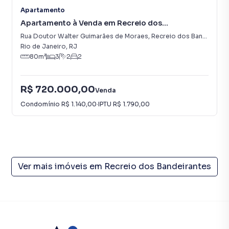
Apartamento
Apartamento à Venda em Recreio dos
Bandeirantes
Rua Doutor Walter Guimarães de Moraes
,
Recreio dos Bandeirantes
Rio de Janeiro
,
RJ
80
m²
3
2
2
R$ 720.000,00
Venda
Condomínio
R$ 1.140,00
·
IPTU
R$ 1.790,00
Ver mais imóveis em
Recreio dos Bandeirantes