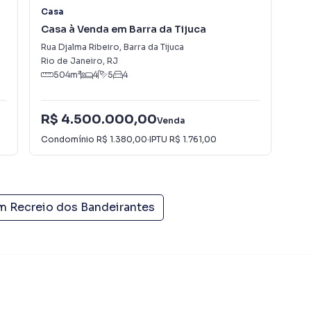
Casa
Ca
Casa à Venda em Barra da Tijuca
Cas
Ba
Rua Djalma Ribeiro
,
Barra da Tijuca
Est
Rio de Janeiro
,
RJ
Rio
504
m²
4
5
4
R$ 4.500.000,00
R$
Venda
Condomínio
R$ 1.380,00
·
IPTU
R$ 1.761,00
Con
em
Recreio dos Bandeirantes