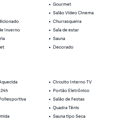
Gourmet
Salão Vídeo Cinema
icionado
Churrasqueira
de Inverno
Sala de estar
ria
Sauna
quecimento
Pet
Decorado
romassagem e camarim
 Aquecida
Circuito Interno TV
 24h
Portão Eletrônico
Poliesportiva
Salão de Festas
Quadra Tênis
mida
Sauna tipo Seca
!