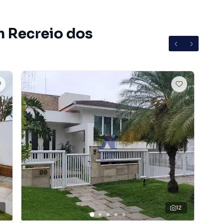
m Recreio dos
8
12