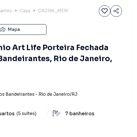
rantes
Casa
CA0186_MERI
Mapa
o Art Life Porteira Fechada
andeirantes, Rio de Janeiro,
os Bandeirantes
-
Rio de Janeiro
/
RJ
uartos
7
banheiros
(5 suítes)