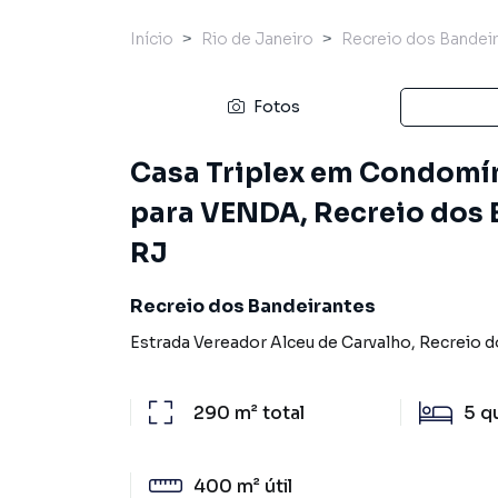
Início
Rio de Janeiro
Recreio dos Bandei
Fotos
Casa Triplex em Condomíni
para VENDA, Recreio dos B
RJ
Recreio dos Bandeirantes
Estrada Vereador Alceu de Carvalho
,
Recreio d
290 m²
total
5
q
400 m²
útil