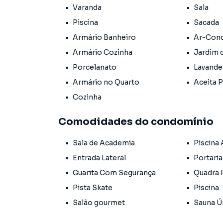
Varanda
Sala
🚻 Lavabo
🌿 Jardim de inverno
Piscina
Sacada
🍳 Cozinha funcional
Armário Banheiro
Ar-Cond
🧹 Dependência completa
Armário Cozinha
Jardim 
🍖 Espaço gourmet com banheiro de apoio
Porcelanato
Lavande
🏖 Piscina com praia
🛁 Spa para 6 pessoas com cromoterapia e a
Armário no Quarto
Aceita 
🌞 Pergolado
Cozinha
✨ 2º Pavimento
Comodidades do condomínio
🛏 3 suítes com varandas
👑 Suíte master com closet, banheira de hid
Sala de Academia
Piscina
Entrada Lateral
Portaria
✨ 3º Pavimento
🛏 1 suíte
Guarita Com Segurança
Quadra 
🪑 Saleta de recepção
Pista Skate
Piscina
Salão gourmet
Sauna Ú
🔑 Venda Porteira Fechada – Pronta para morar