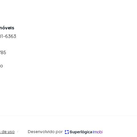
móveis
01-6363
785
co
 de uso
·
Desenvolvido por