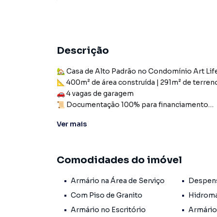
Descrição
🏡 Casa de Alto Padrão no Condomínio Art Lif
📐 400m² de área construída | 291m² de terren
🚗 4 vagas de garagem
📜 Documentação 100% para financiamento
Ver
mais
💎 Diferenciais Exclusivos
❄ Imóvel todo climatizado com sistema invert
💡 Iluminação 100% projetada em LED
Comodidades do imóvel
🌐 Cabeamento de internet em todos os ambi
💧 Cisterna de 10.000L para água potável + 10.
Armário na Área de Serviço
Despen
✨ 1º Pavimento
Com Piso de Granito
Hidrom
💼 Home office (reversível para suíte térrea)
Armário no Escritório
Armário
🛋 Sala ampla com 3 ambientes