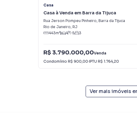
Casa
Casa à Venda em Barra da Tijuca
Rua Jerson Pompeu Pinheiro
,
Barra da Tijuca
Rio de Janeiro
,
RJ
443
m²
4
5
3
R$ 3.790.000,00
Venda
Condomínio
R$ 900,00
·
IPTU
R$ 1.764,20
Ver mais imóveis 