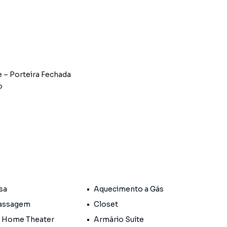
e – Porteira Fechada
o
er LG Art-Cool
entes
000L de água de reuso (chuva)
sa
Aquecimento a Gás
assagem
Closet
 Home Theater
Armário Suíte