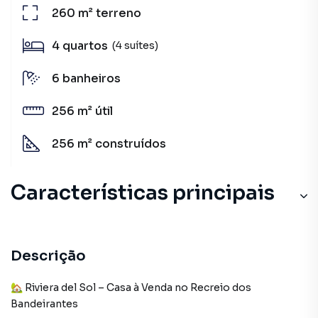
260 m²
terreno
4
quartos
(4 suítes)
6
banheiros
256 m²
útil
256 m²
construídos
Características principais
Portaria 24h
Pista Skate
Descrição
Sauna Úmida
🏡 Riviera del Sol – Casa à Venda no Recreio dos
Bandeirantes
Piscina