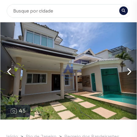
45
Início
Rio de Janeiro
Recreio dos Bandeirantes