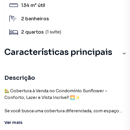
134 m²
útil
2
banheiros
2
quartos
(1 suíte)
Características principais
Descrição
🏡 Cobertura à Venda no Condomínio Sunflower –
Conforto, Lazer e Vista Incrível! 🌅✨
Se você busca uma cobertura diferenciada, com espaço
para receber amigos e curtir momentos especiais, essa é a
Ver
mais
oportunidade ideal no Sunflower, no Recreio dos