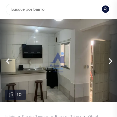
10
Início
Rio de Janeiro
Barra da Tijuca
Kitnet