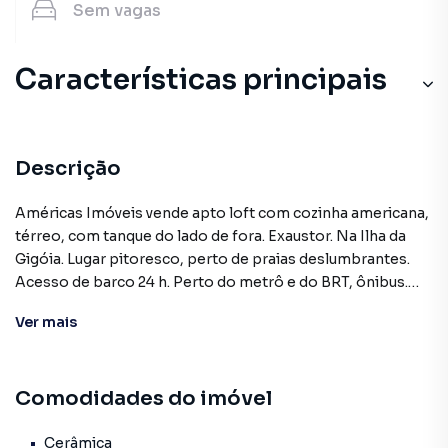
Sem
vagas
Características principais
Descrição
Américas Imóveis vende apto loft com cozinha americana,
térreo, com tanque do lado de fora. Exaustor. Na Ilha da
Gigóia. Lugar pitoresco, perto de praias deslumbrantes.
Acesso de barco 24 h. Perto do metrô e do BRT, ônibus.
Tudo que você precisa, como mercado e farmácia dentro
Ver
mais
da própria ilha. Incrível! O lugar do apto é simples, mas
muito seguro.
Comodidades do imóvel
Cerâmica