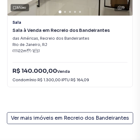
Vídeo
19
Sala
Sala à Venda em Recreio dos Bandeirantes
das Américas
,
Recreio dos Bandeirantes
Rio de Janeiro
,
RJ
22
m²
1
1
R$ 140.000,00
Venda
Condomínio
R$ 1.300,00
·
IPTU
R$ 164,09
Ver mais imóveis em
Recreio dos Bandeirantes