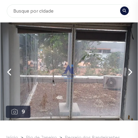
9
Início
Rio de Janeiro
Recreio dos Bandeirantes