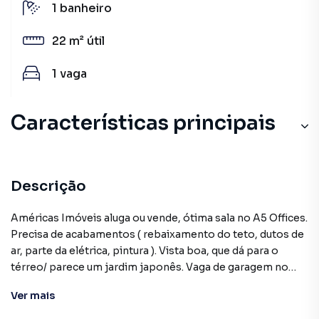
1
banheiro
22 m²
útil
1
vaga
Características principais
Auditório
Sala de Reunião
Descrição
Circuito Interno TV
Américas Imóveis aluga ou vende, ótima sala no A5 Offices.
Precisa de acabamentos ( rebaixamento do teto, dutos de
Porcelanato
ar, parte da elétrica, pintura ). Vista boa, que dá para o
térreo/ parece um jardim japonês. Vaga de garagem no
Central de Ar Condicionado
subsolo. Recepção. Supervisão. Ar condicionado central.
Ver
mais
Excelente! PORTA ELETRÔNICA COM DIGITAL para
MULTIUSUÁRIOS. CONDOMÍNIO 24H . OFERECE SALAS