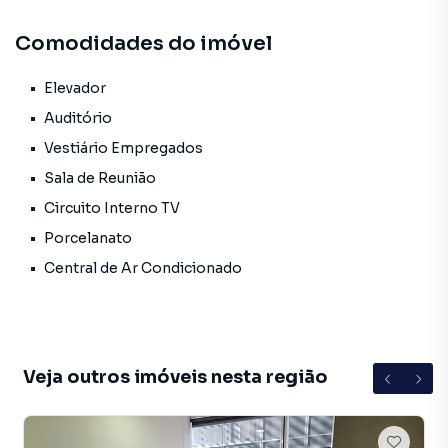
DE REUNIÃO E AUDITÓRIO QUE PODEM SER LOCADAS
Comodidades do imóvel
PARA EVENTOS. CLIENTES PODEM PARAR NO ROTATIVO
DO PRÉDIO OU NAS RUAS ADJACENTES. BEM
LOCALIZADO, EM FRENTE AO BRT GILKA MACHADO,
Elevador
SUPERMERCADOs. A garantia locatícia é Seguro Fiança.
Auditório
AMÉRICAS IMÓVEIS / CJ 7700
Vestiário Empregados
Sala de Reunião
Circuito Interno TV
Porcelanato
Central de Ar Condicionado
Veja outros imóveis nesta região