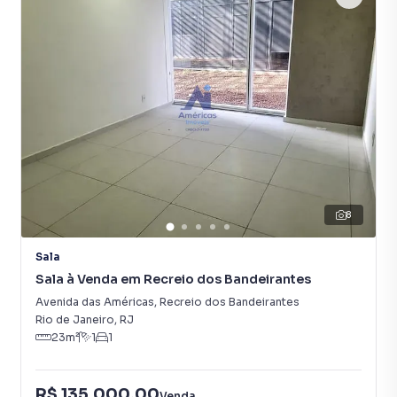
8
Sala
Sala à Venda em Recreio dos Bandeirantes
Avenida das Américas
,
Recreio dos Bandeirantes
Rio de Janeiro
,
RJ
23
m²
1
1
R$ 135.000,00
Venda