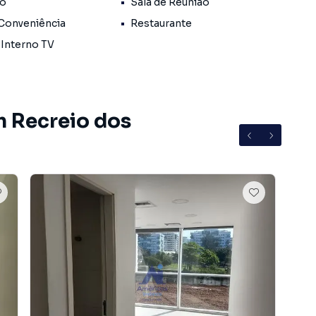
io
Sala de Reunião
 Conveniência
Restaurante
 Interno TV
ão compartilhadas
m Recreio dos
a Sul)