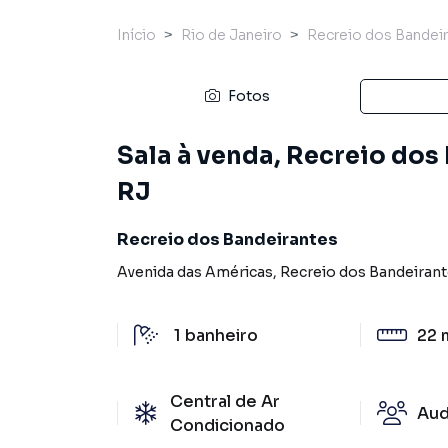
Início
Rio de Janeiro
Recreio dos Bandei
Fotos
Sala à venda, Recreio dos
RJ
Recreio dos Bandeirantes
Avenida das Américas
,
Recreio dos Bandeiran
1
banheiro
22 
Central de Ar
Aud
Condicionado