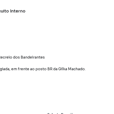
cuito Interno
Recreio dos Bandeirantes
legiada, em frente ao posto BR da Gilka Machado.
ivativo
nais e empresas que buscam praticidade, modernidade e