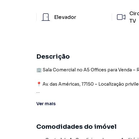
Cir
Elevador
TV
Descrição
🏢 Sala Comercial no A5 Offices para Venda – 
📍 Av. das Américas, 17150 – Localização privi
📐 22 m² | 🚗 1 vaga de garagem | 🚻 Banheiro pr
Ver
mais
💼 Sala pronta para uso, ideal para profissio
um ponto estratégico no coração do Recreio.
Comodidades do imóvel
✨ Destaques do imóvel: