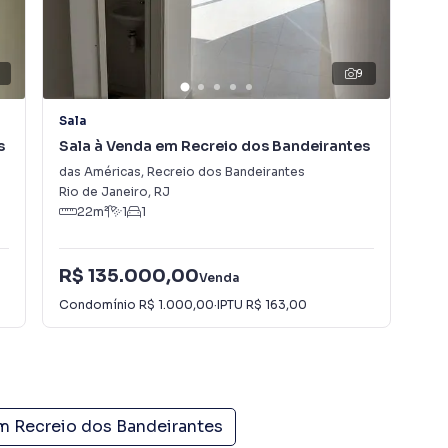
9
9
Sala
Sal
s
Sala à Venda em Recreio dos Bandeirantes
Sal
do
das Américas
,
Recreio dos Bandeirantes
Ave
Rio de Janeiro
,
RJ
Rio
logia, terapias)
22
m²
1
1
ngenharia
ação comercial
R$
 depilação etc.)
R$ 135.000,00
Venda
 profissional
R$
Condomínio
R$ 1.000,00
·
IPTU
R$ 163,00
o comercial
Con
 o endereço certo para o crescimento do seu negócio!
em
Recreio dos Bandeirantes