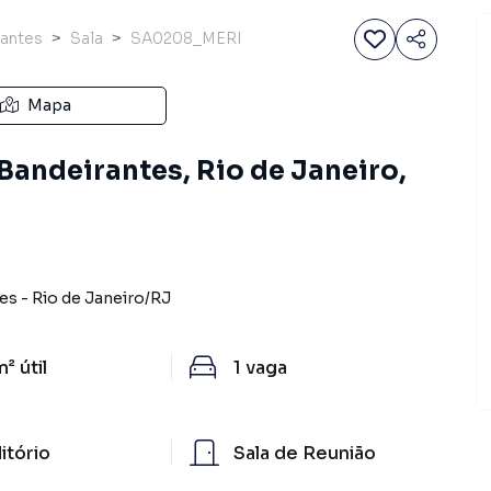
rantes
Sala
SA0208_MERI
Mapa
 Bandeirantes, Rio de Janeiro,
tes
-
Rio de Janeiro
/
RJ
m²
útil
1
vaga
itório
Sala de Reunião