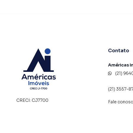
Contato
Américas I
(21) 964
(21) 3557-8
CRECI:
CJ7700
Fale conos