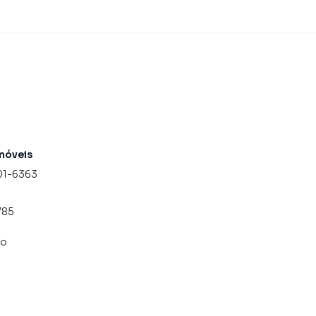
móveis
01-6363
785
co