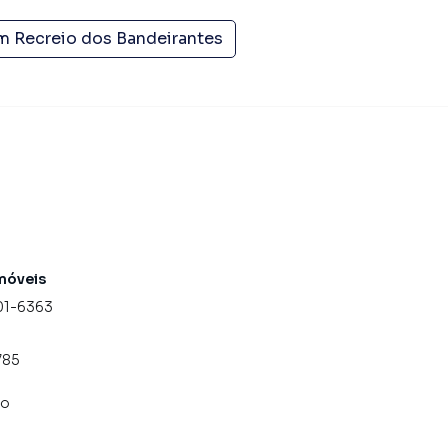
em
Recreio dos Bandeirantes
móveis
01-6363
785
co