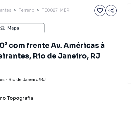
rantes
Terreno
TE0027_MERI
Mapa
0² com frente Av. Américas à
rantes, Rio de Janeiro, RJ
tes
-
Rio de Janeiro
/
RJ
ano
Topografia