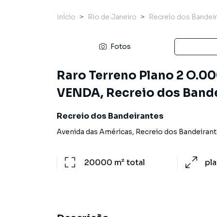
Início
Rio de Janeiro
Recreio dos Bandei
Fotos
Raro Terreno Plano 2 O.00
VENDA, Recreio dos Bandei
Recreio dos Bandeirantes
Avenida das Américas
,
Recreio dos Bandeiran
20000 m²
total
pl