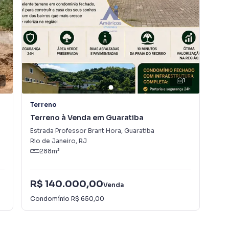
1
Terreno
Ter
Terreno à Venda em Guaratiba
Te
Estrada Professor Brant Hora
,
Guaratiba
Rua
Rio de Janeiro
,
RJ
Rio
288
m²
R$ 140.000,00
R$
Venda
Condomínio
R$ 650,00
IPT