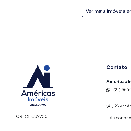
Ver mais imóveis 
Contato
Américas I
(21) 964
(21) 3557-8
CRECI:
CJ7700
Fale conos