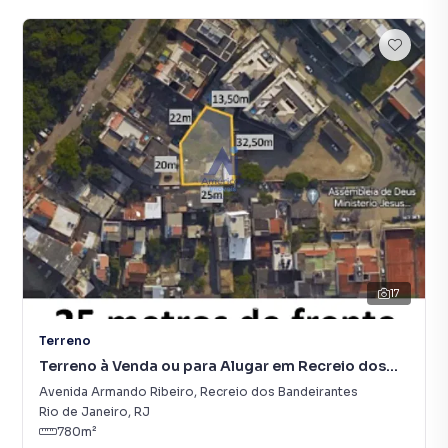
17
Terreno
Terreno à Venda ou para Alugar em Recreio dos
Bandeirantes
Avenida Armando Ribeiro
,
Recreio dos Bandeirantes
Rio de Janeiro
,
RJ
780
m²