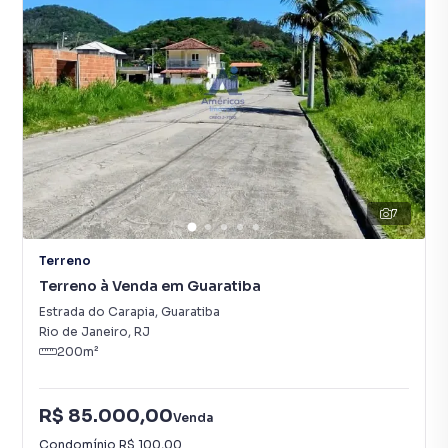
7
Terreno
Terreno à Venda em Guaratiba
Estrada do Carapia
,
Guaratiba
Rio de Janeiro
,
RJ
200
m²
R$ 85.000,00
Venda
Condomínio
R$ 100,00