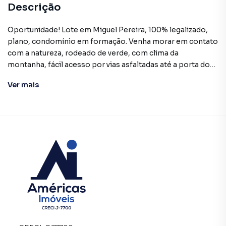
Descrição
Oportunidade! Lote em Miguel Pereira, 100% legalizado,
plano, condomínio em formação. Venha morar em contato
com a natureza, rodeado de verde, com clima da
montanha, fácil acesso por vias asfaltadas até a porta do
condomínio, segurança total. Construa a casa do seu
Ver
mais
sonho no charmoso bairro de Portal da Mansões e
desfrute da imensa qualidade de vida, estando há apenas
10 minutos do Centro de Miguel Pereira, 5 minutos do
Lago Javary o mais belo da região. Uma estilo de vida com
clima de interior, mas, com o pé no agito da cidade.