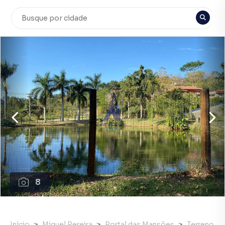
8
Início
Miguel Pereira
Portal das Mansões
Terreno