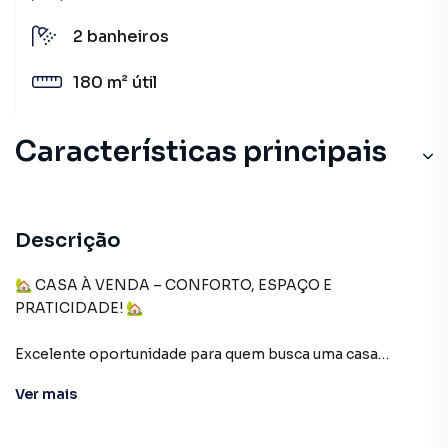
2
banheiros
180 m²
útil
Características principais
Armário Cozinha
Armário Suíte
Descrição
Armário Banheiro
🏡 CASA À VENDA – CONFORTO, ESPAÇO E
PRATICIDADE! 🏡
Armário no Quarto
Excelente oportunidade para quem busca uma casa
Portão Eletrônico
aconchegante, com ótimo aproveitamento de espaço e
Ver
mais
área externa para toda a família!
✨ Características do imóvel: