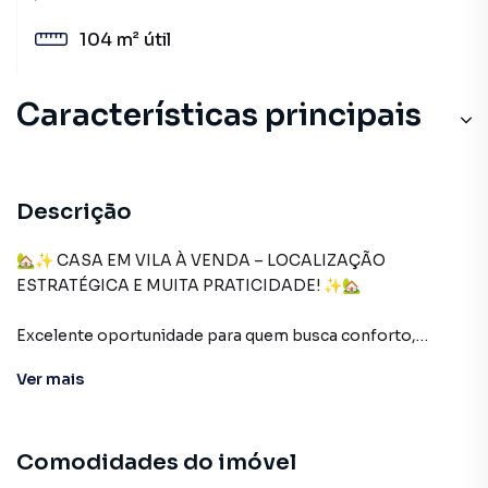
104 m²
útil
Características principais
Descrição
🏡✨ CASA EM VILA À VENDA – LOCALIZAÇÃO
ESTRATÉGICA E MUITA PRATICIDADE! ✨🏡
Excelente oportunidade para quem busca conforto,
segurança e fácil acesso a tudo o que precisa no dia a dia!
Ver
mais
📐 104 m² de área construída
🛏️ 3 quartos bem distribuídos
Comodidades do imóvel
🚿 1 banheiro social
🚗 1 vaga de garagem