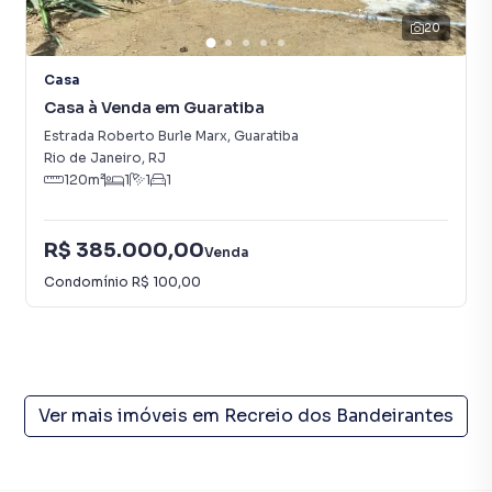
tranquilidade de uma vila residencial.
20
💰 Excelente oportunidade para morar ou investir!
Casa
Casa à Venda em Guaratiba
📲 Entre em contato para mais informações e agende sua
visita. Venha conhecer de perto tudo o que este imóvel
Estrada Roberto Burle Marx
,
Guaratiba
Rio de Janeiro
,
RJ
tem a oferecer!
120
m²
1
1
1
CJ//7700
R$ 385.000,00
Venda
Condomínio
R$ 100,00
Ver mais imóveis em
Recreio dos Bandeirantes