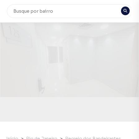
Início
Rio de Janeiro
Recreio dos Bandeirantes