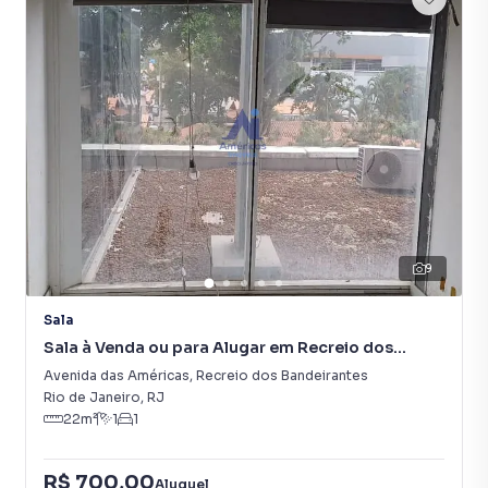
9
Sala
Sala à Venda ou para Alugar em Recreio dos
Bandeirantes
Avenida das Américas
,
Recreio dos Bandeirantes
Rio de Janeiro
,
RJ
22
m²
1
1
R$ 700,00
Aluguel