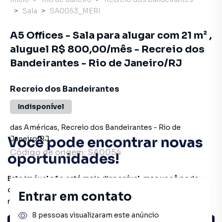
Sala
SA0053_MERI
A5 Offices - Sala para alugar com 21 m² ,
aluguel R$ 800,00/mês - Recreio dos
Bandeirantes - Rio de Janeiro/RJ
Recreio dos Bandeirantes
Indisponível
das Américas
,
Recreio dos Bandeirantes
-
Rio de
Você pode encontrar novas
Janeiro
/
RJ
Código de origem:
SA0054
oportunidades!
Este imóvel não está mais disponível, mas você pode
conferir outros em nosso site ou deixar seu contato para
Entrar em contato
receber mais informações.
8 pessoas visualizaram este anúncio