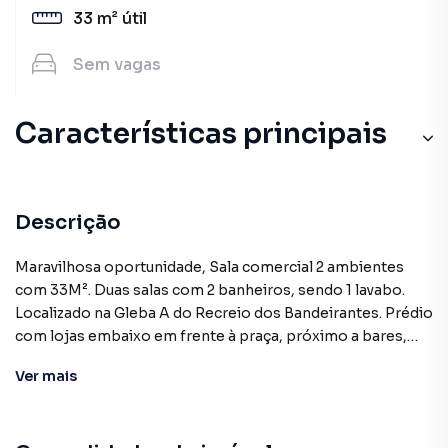
33 m²
útil
Sem
vagas
Características principais
Cerâmica
Alarme
Descrição
Portão Eletrônico
Maravilhosa oportunidade, Sala comercial 2 ambientes
com 33M². Duas salas com 2 banheiros, sendo 1 lavabo.
Divisória
Localizado na Gleba A do Recreio dos Bandeirantes. Prédio
com lojas embaixo em frente à praça, próximo a bares,
Andar Alto
restaurantes, comércio em geral, escolas. Fácil acesso à
Ver
mais
Av. das Américas. Excelente pra empresas e consultórios.
Agende logo sua visita e venha empreender conosco!!!