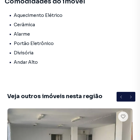
Comodidades do imóvel
Americas Imóveis
CJ-7700
Aquecimento Elétrico
Cerâmica
Alarme
Portão Eletrônico
Divisória
Andar Alto
Veja outros imóveis nesta região