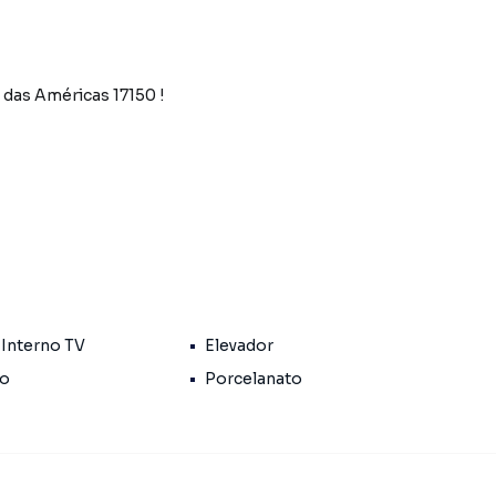
. das Américas 17150 !
7150, em frente ao posto BR da Gilka Machado
ditório para eventos
 Interno TV
Elevador
io
Porcelanato