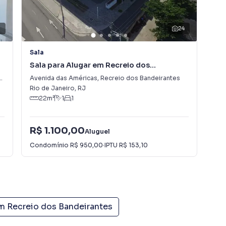
24
Sala
Sal
Sala para Alugar em Recreio dos
Sal
Bandeirantes
do
Avenida das Américas
,
Recreio dos Bandeirantes
Ave
Rio de Janeiro
,
RJ
Rio
22
m²
1
1
R$
R$ 1.100,00
Aluguel
R$
Condomínio
R$ 950,00
·
IPTU
R$ 153,10
Con
em
Recreio dos Bandeirantes