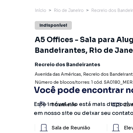
Início
Rio de Janeiro
Recreio dos Bandei
Indisponível
A5 Offices - Sala para Alu
Bandeirantes, Rio de Jane
Recreio dos Bandeirantes
Avenida das Américas
,
Recreio dos Bandeiran
Número de blocos/torres:
1
cód.
SA0180_MER
Você pode encontrar n
Este imóvel não está mais disponív
1
banheiro
22 
em nosso site ou deixar seu contat
Sala de Reunião
Ele