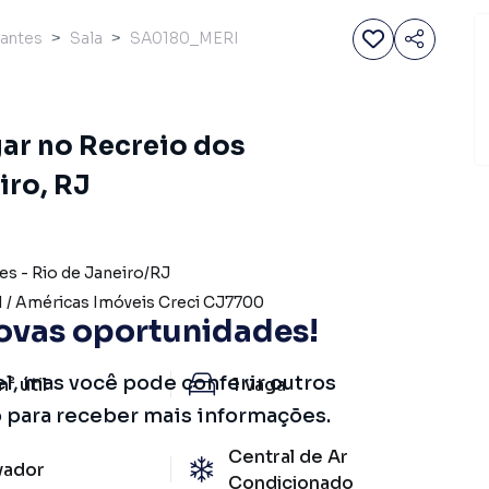
rantes
Sala
SA0180_MERI
gar no Recreio dos
iro, RJ
tes
-
Rio de Janeiro
/
RJ
I
/
Américas Imóveis
Creci
CJ7700
ovas oportunidades!
el, mas você pode conferir outros
m²
útil
1
vaga
o para receber mais informações.
Central de Ar
vador
Condicionado