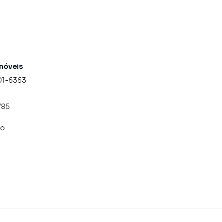
móveis
01-6363
785
co