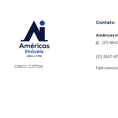
🍕 Pizzaria
💇‍♀️ Salão de Beleza
CJ//7700
Contato
Américas I
(21) 964
(21) 3557-8
CRECI:
CJ7700
Fale conos