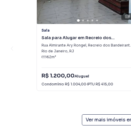
8
Sala
Sala para Alugar em Recreio dos
Bandeirantes
Rua Almirante Ary Rongel
,
Recreio dos Bandeirantes
Rio de Janeiro
,
RJ
62
m²
R$ 1.200,00
Aluguel
Condomínio
R$ 1.004,00
·
IPTU
R$ 415,00
Ver mais imóveis 