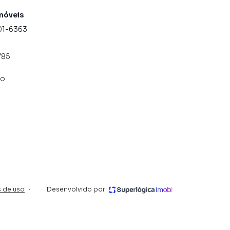
móveis
01-6363
785
co
 de uso
·
Desenvolvido por