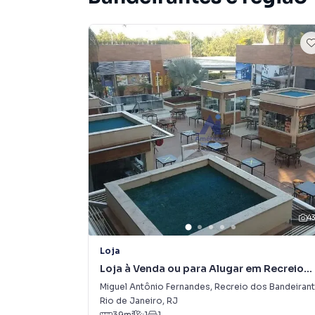
4
Loja
Loja à Venda ou para Alugar em Recreio
dos Bandeirantes
Miguel Antônio Fernandes
,
Recreio dos Bandeirantes
Rio de Janeiro
,
RJ
39
m²
1
1