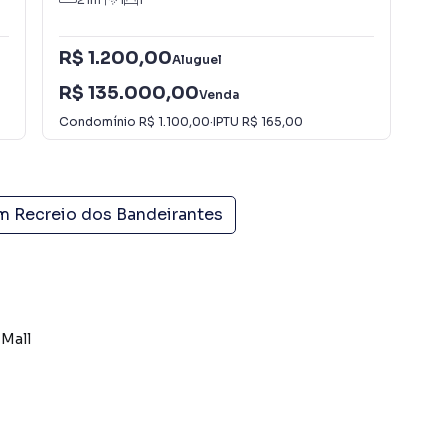
R$ 1.200,00
R$
Aluguel
R$ 135.000,00
R$
Venda
Condomínio
R$ 1.100,00
·
IPTU
R$ 165,00
Con
em
Recreio dos Bandeirantes
 Mall
 Bandeirantes!**