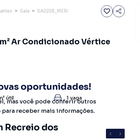
rantes
Sala
SA0228_MERI
6m² Ar Condicionado Vértice
ovas oportunidades!
m²
útil
1
vaga
el, mas você pode conferir outros
o para receber mais informações.
m Recreio dos