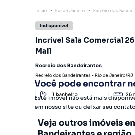
Início
Rio de Janeiro
Recreio dos Bandei
Indisponível
Incrível Sala Comercial 2
Mall
Recreio dos Bandeirantes
Recreio dos Bandeirantes
-
Rio de Janeiro
/
RJ
Você pode encontrar n
1
banheiro
26 
Este imóvel não está mais disponív
em nosso site ou deixar seu contat
Veja outros imóveis e
Bandeirantes e região