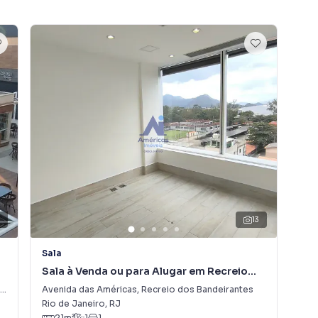
3
13
Sala
Sal
Sala à Venda ou para Alugar em Recreio
Sal
dos Bandeirantes
do
Avenida das Américas
,
Recreio dos Bandeirantes
Ave
Rio de Janeiro
,
RJ
Rio
21
m²
1
1