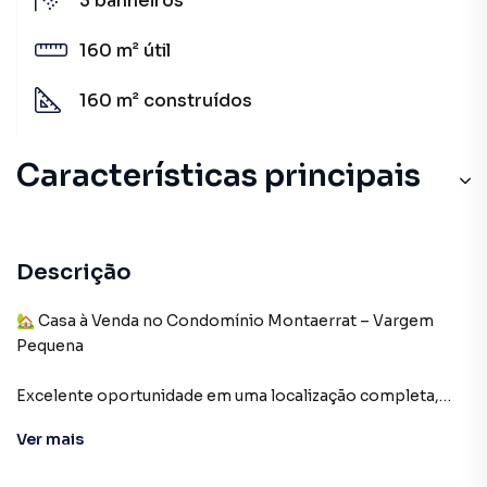
3
banheiros
160 m²
útil
160 m²
construídos
Características principais
Varanda
Aceita Pet
Descrição
Churrasqueira
🏡 Casa à Venda no Condomínio Montaerrat – Vargem
Pequena
Armário no Quarto
Excelente oportunidade em uma localização completa,
Porcelanato
com comércio e serviços próximos!
Ver
mais
✨ Detalhes do imóvel: