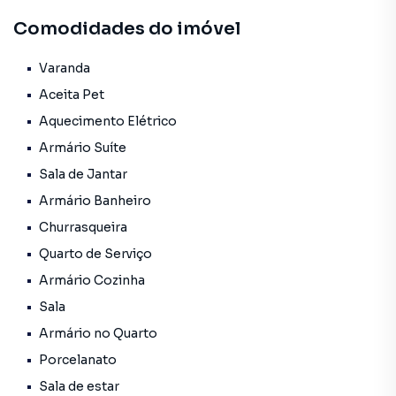
Comodidades do imóvel
📐 360 m² de terreno
🏗 160 m² de área construída
Varanda
Aceita Pet
🛏 3 quartos, sendo 1 suíte com closet e armários
Aquecimento Elétrico
Armário Suíte
🛋 2 salas espaçosas
Sala de Jantar
🍽 Copa-cozinha com armários planejados
Armário Banheiro
Churrasqueira
🚿 Banheiro social completo
Quarto de Serviço
🌿 Duas sacadas
Armário Cozinha
Sala
🌞 Duas varandas (sendo uma no térreo)
Armário no Quarto
🧺 Lavanderia independente
Porcelanato
Sala de estar
🛎 Quarto e banheiro de serviço