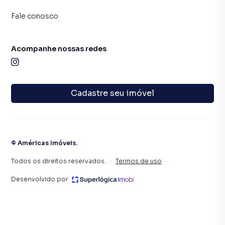
praticidade em um dos bairros que mais valorizam na Zona
Fale conosco
Oeste do Rio.
CJ//7700
Acompanhe nossas redes
Cadastre seu imóvel
©
Américas Imóveis
.
Todos os direitos reservados.
·
Termos de uso
·
Desenvolvido por