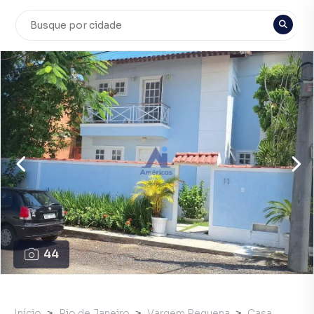
44
Início
Rio de Janeiro
Vargem Pequena
Casa