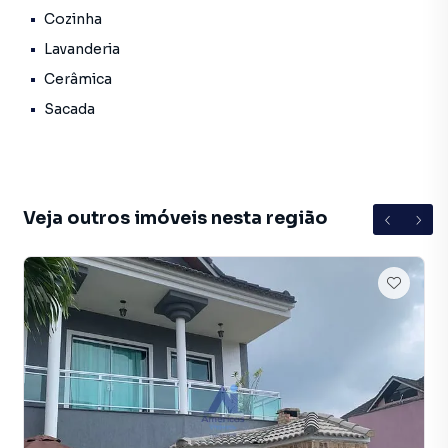
Cozinha
🏠 Edícula
Lavanderia
Cerâmica
🚗 5 vagas de garagem
Sacada
🔥 Diferenciais:
🍖 Churrasqueira
Veja outros imóveis nesta região
💧 Dois poços artesianos + água da CEDAE
⚡ Aquecimento elétrico
🧱 Piso em cerâmica e porcelanato
🧰 Armários planejados nos quartos, banheiros e cozinha