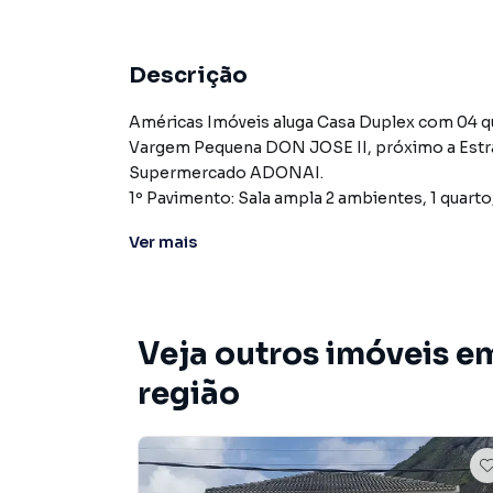
Descrição
Américas Imóveis aluga Casa Duplex com 04 q
Vargem Pequena DON JOSE II, próximo a Estr
Supermercado ADONAI.
1º Pavimento: Sala ampla 2 ambientes, 1 quarto
planejados e área de serviço e área kids.
Ver
mais
2º Pavimento: 03 quartos sendo 03 suítes (1 co
com acesso aos quartos e Escritório, todos com
Veja outros imóveis 
Area Externa: Piscina, Churrasqueira com quin
banheiro social, pula pula, casa de boneca e C
região
Total área 215m².
ALGUNS MÓVEIS PODEM SER NEGOCIADOS.