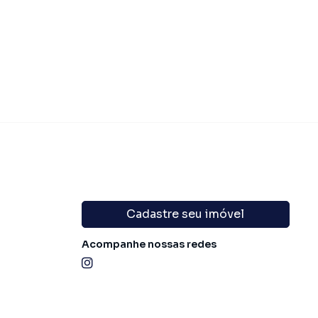
domínio
R$ 400,00
·
IPTU
R$ 106,00
Condomínio
R$ 
Cadastre seu imóvel
Acompanhe nossas redes