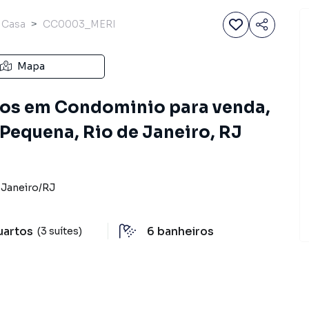
Casa
CC0003_MERI
Mapa
tos em Condominio para venda,
Pequena, Rio de Janeiro, RJ
 Janeiro
/
RJ
uartos
6
banheiros
(3 suítes)