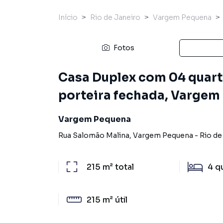
Início
Rio de Janeiro
Vargem Pequena
Fotos
Casa Duplex com 04 quar
porteira fechada, Vargem 
Vargem Pequena
Rua Salomão Malina
,
Vargem Pequena
-
Rio de
215 m²
total
4
q
215 m²
útil