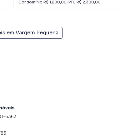
Condomínio
R$ 1.200,00
·
IPTU
R$ 2.300,00
Con
eis em
Vargem Pequena
móveis
01-6363
785