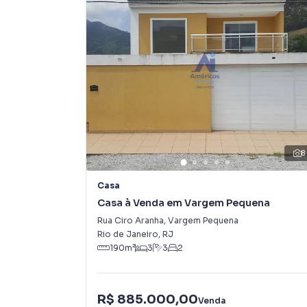
8
Casa
Casa à Venda em Vargem Pequena
Rua Ciro Aranha
,
Vargem Pequena
Rio de Janeiro
,
RJ
190
m²
3
3
2
R$ 885.000,00
Venda