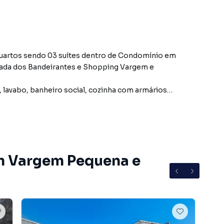
uartos sendo 03 suítes dentro de Condomínio em
ada dos Bandeirantes e Shopping Vargem e
, lavabo, banheiro social, cozinha com armários
m armários embutidos), varanda de frente e lateral, hall
 instalação de ar split .
em Vargem Pequena e
tal e área gourmet, Mesa de Sinuca, Mesa de Totó,
huveirão.