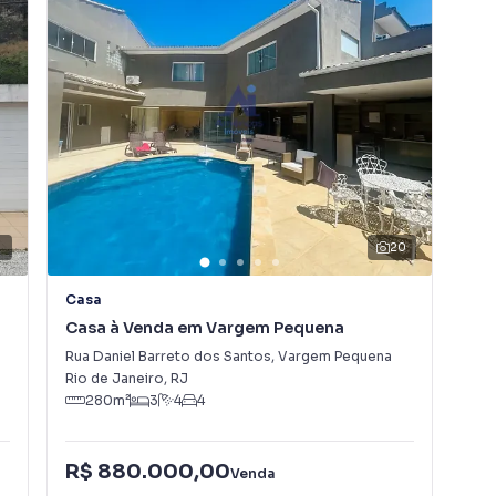
20
Casa
Ca
Casa à Venda em Vargem Pequena
Ca
Rua Daniel Barreto dos Santos
,
Vargem Pequena
Rua
Rio de Janeiro
,
RJ
Rio
280
m²
3
4
4
R$ 880.000,00
R$
Venda