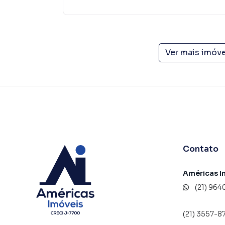
Ver mais imóv
Contato
Américas I
(21) 964
(21) 3557-8